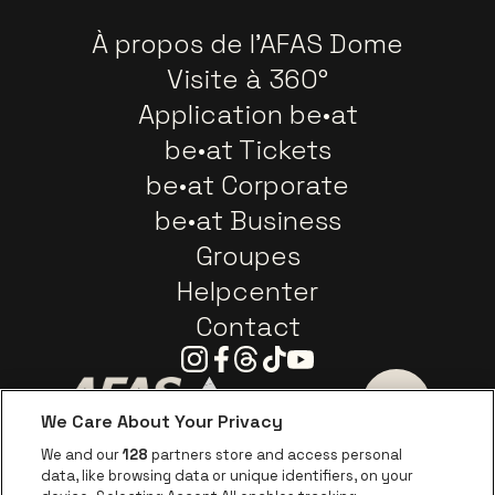
À propos de l'AFAS Dome
Visite à 360°
Application be•at
be•at Tickets
be•at Corporate
be•at Business
Groupes
Helpcenter
Contact
Instagram
Facebook
Threads
Tiktok
Youtube
We Care About Your Privacy
Visitez le site de AFAS Software logo
Visitez le site de Province
Visitez le s
We and our
128
partners store and access personal
data, like browsing data or unique identifiers, on your