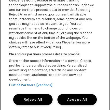
Visitez le site de Europcar
device. Selecting Accept All enables tracking
Visitez le site d
technologies to support the purposes shown under we
and our partners process data to provide. Selecting
Visitez le site de Red Bull
Reject All or withdrawing your consent will disable
Visitez le site de Coca-Cola
Visitez le si
them. If trackers are disabled, some content and ads
you see may not be as relevant to you. You can
resurface this menu to change your choices or
Visitez le site de Champagne Pommery
Visitez le site de Le l
withdraw consent at any time by clicking the Manage
my cookies link on the bottom of the webpage. Your
Visitez le site de Le logo Lillet e
Visitez le site d
choices will have effect within our Website. For more
AFAS Dome fait partie de
be•at
details, refer to our Privacy Policy.
AFAS Dome
We and our partners process data to provide:
Schijnpoortweg 119, 2170 Anvers
Store and/or access information on a device. Create
Be-At Venues
profiles for personalised advertising. Personalised
Schijnpoortweg 119, 2170 Anvers
advertising and content, advertising and content
BTW (BE) 0461.051.688 - RPR Antwerpen
measurement, audience research and services
BNP Paribas Fortis - IBAN: BE93 2200 4925 0067 - BIC:
development.
List of Partners (vendors)
GEBABEBB
© be•at - Tous droits réservés
Reject All
Accept All
Proclaimer
Cookies
Manage my cookies
Privacy