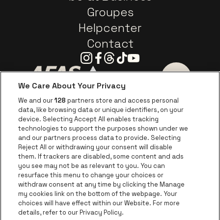
Groupes
Helpcenter
Contact
Instagram
Facebook
Threads
Tiktok
Youtube
We Care About Your Privacy
Visitez le site de AFAS Software logo
Visitez le site de Province
Visitez le s
We and our
128
partners store and access personal
data, like browsing data or unique identifiers, on your
Visitez le site de Europcar
device. Selecting Accept All enables tracking
Visitez le site d
technologies to support the purposes shown under we
and our partners process data to provide. Selecting
Visitez le site de Red Bull
Reject All or withdrawing your consent will disable
Visitez le site de Coca-Cola
Visitez le si
them. If trackers are disabled, some content and ads
you see may not be as relevant to you. You can
resurface this menu to change your choices or
Visitez le site de Champagne Pommery
Visitez le site de Le l
withdraw consent at any time by clicking the Manage
my cookies link on the bottom of the webpage. Your
Visitez le site de Le logo Lillet e
Visitez le site d
choices will have effect within our Website. For more
AFAS Dome fait partie de
be•at
details, refer to our Privacy Policy.
AFAS Dome