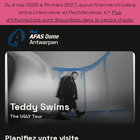
Du 4 mai 2026 à fin mars 2027, aucun tram ne circulera
entre Linkeroever et Rechteroever. 👉
Plus
d’informations sont disponibles dans le centre d’aide.
Allez à la page d'accueil
Teddy Swims
The UGLY Tour
Planifiez votre visite