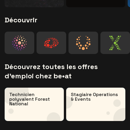
Découvrir
Visitez le site de Lotto Arena
Visitez le site de For
Visitez le site de be•at tickets
Visitez
Découvrez toutes les offres
d’emploi chez be•at
Technicien
Stagiaire Operations
polyvalent Forest
& Events
National