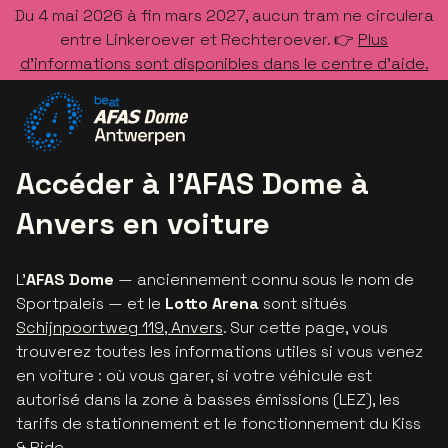
Du 4 mai 2026 à fin mars 2027, aucun tram ne circulera
entre Linkeroever et Rechteroever. 👉
Plus
d’informations sont disponibles dans le centre d’aide.
Allez à la page d'accueil
Accéder à l’AFAS Dome à
Anvers en voiture
L'
AFAS Dome
— anciennement connu sous le nom de
Sportpaleis — et le
Lotto Arena
sont situés
Schijnpoortweg 119, Anvers
. Sur cette page, vous
trouverez toutes les informations utiles si vous venez
en voiture : où vous garer, si votre véhicule est
autorisé dans la zone à basses émissions (LEZ), les
tarifs de stationnement et le fonctionnement du Kiss
& Ride.