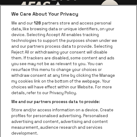
We Care About Your Privacy
Visitez le site de AFAS Software logo
Visitez le site de Province
Visitez le s
We and our
128
partners store and access personal
data, like browsing data or unique identifiers, on your
Visitez le site de Europcar
device. Selecting Accept All enables tracking
Visitez le site d
technologies to support the purposes shown under we
and our partners process data to provide. Selecting
Visitez le site de Red Bull
Reject All or withdrawing your consent will disable
Visitez le site de Coca-Cola
Visitez le si
them. If trackers are disabled, some content and ads
you see may not be as relevant to you. You can
resurface this menu to change your choices or
Visitez le site de Champagne Pommery
Visitez le site de Le l
withdraw consent at any time by clicking the Manage
my cookies link on the bottom of the webpage. Your
Visitez le site de Le logo Lillet e
Visitez le site d
choices will have effect within our Website. For more
AFAS Dome fait partie de
be•at
details, refer to our Privacy Policy.
AFAS Dome
We and our partners process data to provide:
Schijnpoortweg 119, 2170 Anvers
Store and/or access information on a device. Create
Be-At Venues
profiles for personalised advertising. Personalised
Schijnpoortweg 119, 2170 Anvers
advertising and content, advertising and content
BTW (BE) 0461.051.688 - RPR Antwerpen
measurement, audience research and services
BNP Paribas Fortis - IBAN: BE93 2200 4925 0067 - BIC:
development.