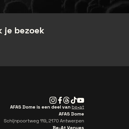
 je bezoek
Instagram
Facebook
Threads
Tiktok
Youtube
AFAS Dome is een deel van
be•at
AFAS Dome
Schijnpoortweg 119, 2170 Antwerpen
Be-At Venues