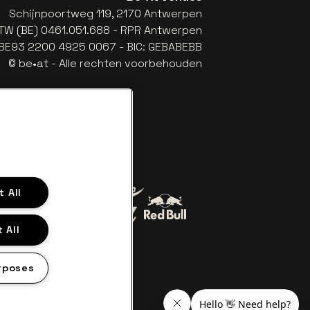
Schijnpoortweg 119, 2170 Antwerpen
TW (BE) 0461.051.688 - RPR Antwerpen
: BE93 2200 4925 0067 - BIC: GEBABEBB
© be•at - Alle rechten voorbehouden
 All
Ga naar de website van Red Bul
 All
Ga naar de website van Coca-Cola
Jupiler
e van Het logo van Lillet in off-white
Ga naar de website van Croky
rposes
son in offwhite