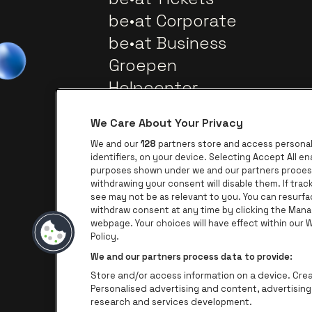
be•at Corporate
be•at Business
Groepen
Helpcenter
Contact
We Care About Your Privacy
We and our
128
partners store and access personal 
identifiers, on your device. Selecting Accept All e
purposes shown under we and our partners process 
withdrawing your consent will disable them. If tra
see may not be as relevant to you. You can resurf
withdraw consent at any time by clicking the Mana
webpage. Your choices will have effect within our We
Ga naar de website van AFAS Softw
Ga naar de website 
Policy.
We and our partners process data to provide:
Ga naar de websi
Store and/or access information on a device. Creat
Personalised advertising and content, advertisi
research and services development.