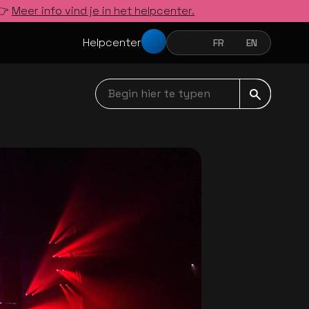
 👉
Meer info vind je in het helpcenter.
Helpcenter
NL
FR
EN
NEDERLANDS
FRANÇAIS
ENGLISH
Begin hier te typen navbar