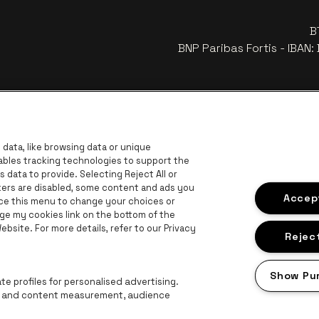
B
BNP Paribas Fortis - IBAN
data, like browsing data or unique
nables tracking technologies to support the
data to provide. Selecting Reject All or
ckers are disabled, some content and ads you
Accept
ace this menu to change your choices or
ge my cookies link on the bottom of the
bsite. For more details, refer to our Privacy
Ga naar de website van Europcar
are logo
Reject
van Provincie Antwerpen
Ga naar de website van Lotto
Ga naar de website van 
Ga naar de websit
Ga naar de website van Champagne Pommery
Show Pu
Ga naar de website van Het logo van Jame
te van Het logo van Aperol
e profiles for personalised advertising.
ng and content measurement, audience