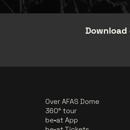
Download 
Over AFAS Dome
360° tour
be•at App
be•at Tickets