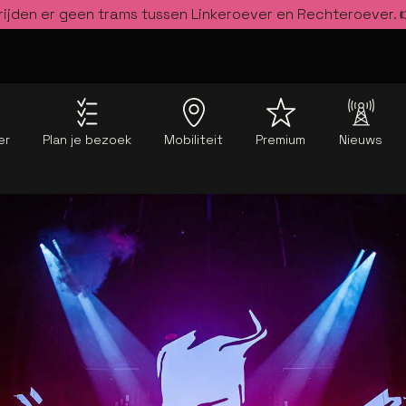
rijden er geen trams tussen Linkeroever en Rechteroever.
er
Plan je bezoek
Mobiliteit
Premium
Nieuws