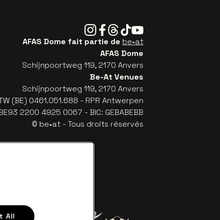
Instagram
Facebook
Threads
Tiktok
Youtube
AFAS Dome fait partie de
be•at
AFAS Dome
Schijnpoortweg 119, 2170 Anvers
Be-At Venues
Schijnpoortweg 119, 2170 Anvers
TW (BE) 0461.051.688 - RPR Antwerpen
: BE93 2200 4925 0067 - BIC: GEBABEBB
© be•at - Tous droits réservés
 All