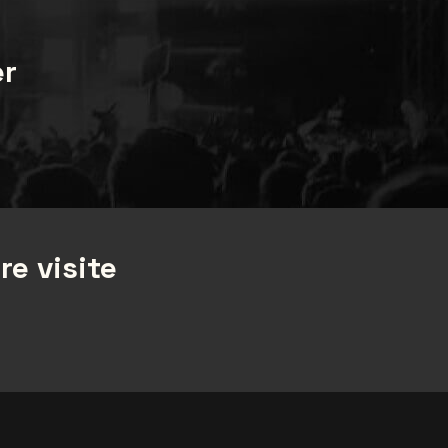
er
re visite