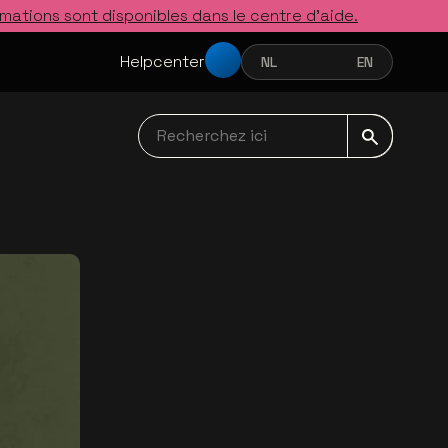
rmations sont disponibles dans le centre d’aide.
Helpcenter
NL
FR
EN
NEDERLANDS
FRANÇAIS
ENGLISH
Recherchez ici navbar