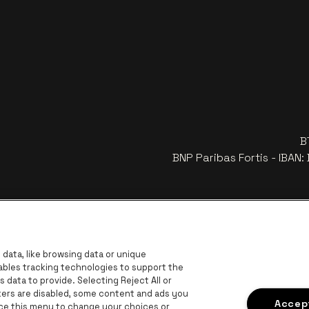
B
BNP Paribas Fortis - IBAN
data, like browsing data or unique
nables tracking technologies to support the
data to provide. Selecting Reject All or
ckers are disabled, some content and ads you
Accept
ace this menu to change your choices or