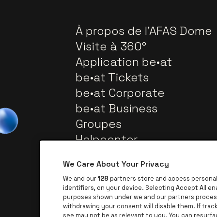
À propos de l'AFAS Dome
Visite à 360°
Application be•at
be•at Tickets
be•at Corporate
be•at Business
Groupes
Helpcenter
Contact
We Care About Your Privacy
We and our
128
partners store and access personal 
identifiers, on your device. Selecting Accept All e
purposes shown under we and our partners process 
withdrawing your consent will disable them. If tra
see may not be as relevant to you. You can resurf