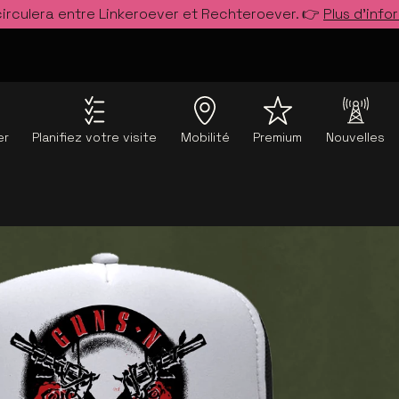
circulera entre Linkeroever et Rechteroever. 👉
Plus d’info
er
Planifiez votre visite
Mobilité
Premium
Nouvelles