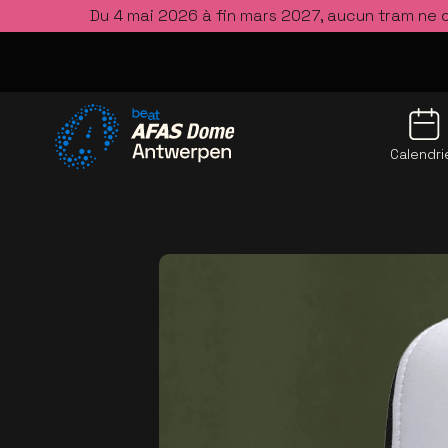
Du 4 mai 2026 à fin mars 2027, aucun tram ne 
Calendri
Allez à la page d'accueil