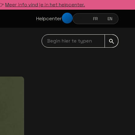
 👉
Meer info vind je in het helpcenter.
Helpcenter
NL
FR
EN
NEDERLANDS
FRANÇAIS
ENGLISH
Begin hier te typen navbar