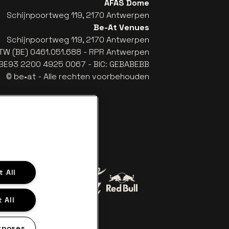
AFAS Dome
Schijnpoortweg 119, 2170 Antwerpen
Be-At Venues
Schijnpoortweg 119, 2170 Antwerpen
TW (BE) 0461.051.688 - RPR Antwerpen
: BE93 2200 4925 0067 - BIC: GEBABEBB
© be•at - Alle rechten voorbehouden
 All
Ga naar de website van Red Bul
 All
Ga naar de website van Coca-Cola
Jupiler
e van Het logo van Lillet in off-white
Ga naar de website van Croky
rposes