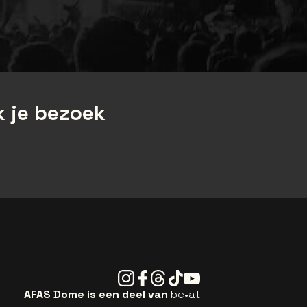
 je bezoek
Instagram
Facebook
Threads
Tiktok
Youtube
AFAS Dome is een deel van
be•at