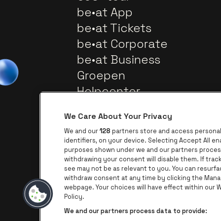
be•at App
be•at Tickets
be•at Corporate
be•at Business
Groepen
Helpcenter
Contact
We Care About Your Privacy
We and our
128
partners store and access personal 
identifiers, on your device. Selecting Accept All e
purposes shown under we and our partners process 
withdrawing your consent will disable them. If tra
see may not be as relevant to you. You can resurf
withdraw consent at any time by clicking the Mana
webpage. Your choices will have effect within our We
Ga naar de website van AFAS Softw
Ga naar de website 
Policy.
We and our partners process data to provide: