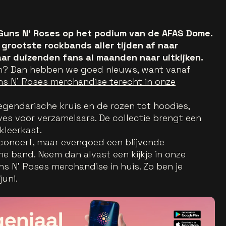
Guns N’ Roses op het podium van de AFAS Dome.
grootste rockbands aller tijden af naar
ar duizenden fans al maanden naar uitkijken.
men? Dan hebben we goed nieuws, want vanaf
uns N’ Roses merchandise terecht in onze
egendarische kruis en de rozen tot hoodies,
es voor verzamelaars. De collectie brengt een
kleerkast.
 concert, maar evengoed een blijvende
e band. Neem dan alvast een kijkje in onze
ns N’ Roses merchandise in huis. Zo ben je
uni.