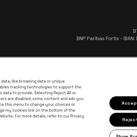
B
BNP Paribas Fortis - IBAN
data, like browsing data or unique
nables tracking technologies to support the
data to provide. Selecting Reject All or
ckers are disabled, some content and ads you
Accept
ace this menu to change your choices or
ge my cookies link on the bottom of the
bsite. For more details, refer to our Privacy
Ga naar de website van Europcar
are logo
van Provincie Antwerpen
Reject
Ga naar de website van Lotto
Ga naar de website van 
Ga naar de websit
Ga naar de website van Champagne Pommery
Show Pu