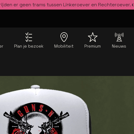
rijden er geen trams tussen Linkeroever en Rechteroever.
er
Plan je bezoek
Mobiliteit
Premium
Nieuws