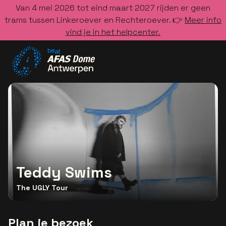
Van 4 mei 2026 tot eind maart 2027 rijden er geen
trams tussen Linkeroever en Rechteroever. 👉
Meer info
vind je in het helpcenter.
Ga naar de homepage
Teddy Swims
The UGLY Tour
Plan je bezoek