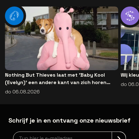
Nothing But Thieves laat met 'Baby Kool
Wij kle
(Evelyn)' een andere kant van zich horen
do 06.
[video]
do 06.08.2026
Schrijf je in en ontvang onze nieuwsbrief
Nieuwsbrief aanmelding