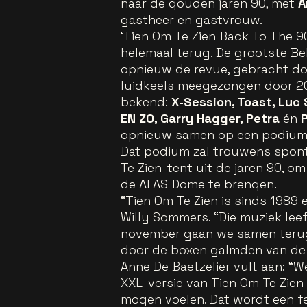
naar de gouden jaren 90, met
A
gastheer en gastvrouw.
‘Tien Om Te Zien Back To The 9
helemaal terug. De grootste Bel
opnieuw de revue, gebracht doo
luidkeels meegezongen door 20.
bekend:
X-Session, Toast, Luc
EN ZO, Garry Hagger, Petra
én
opnieuw samen op een podium
Dat podium zal trouwens spon
Te Zien-tent uit de jaren 90, o
de AFAS Dome te brengen.
“
Tien Om Te Zien is sinds 1989
Willy Sommers. “
Die muziek lee
november gaan we samen terug i
door de boxen galmden van de 
Anne De Baetzelier vult aan: “
We
XXL-versie van Tien Om Te Zie
mogen voelen. Dat wordt een f