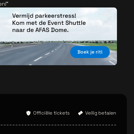
en!
”
Boek je rit!
Officiële tickets
Veilig betalen