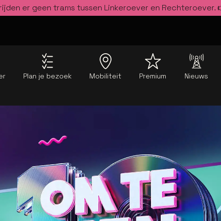
rijden er geen trams tussen Linkeroever en Rechteroever.
er
Plan je bezoek
Mobiliteit
Premium
Nieuws