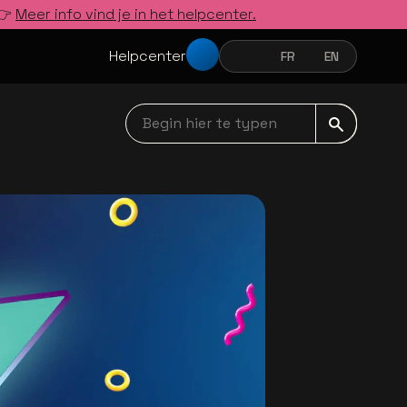
 👉
Meer info vind je in het helpcenter.
Helpcenter
NL
FR
EN
NEDERLANDS
FRANÇAIS
ENGLISH
Begin hier te typen navbar