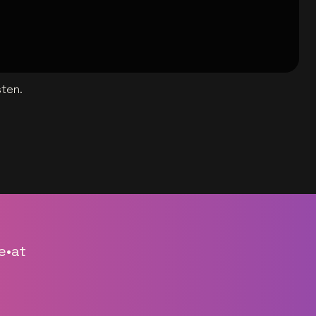
sten.
e•at