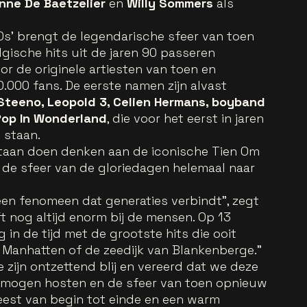
nne De Baetzelier
en
Willy Sommers
als
0s’ brengt de legendarische sfeer van toen
gische hits uit de jaren 90 passeren
r de originele artiesten van toen en
000 fans. De eerste namen zijn alvast
 Steeno, Leopold 3, Celien Hermans, boyband
Pop In Wonderland
, die voor het eerst in jaren
 staan.
taan doen denken aan de iconische Tien Om
m de sfeer van de gloriedagen helemaal naar
 een fenomeen dat generaties verbindt
”, zegt
ft nog altijd enorm bij de mensen. Op 13
n de tijd met de grootste hits die ooit
Manhatten of de zeedijk van Blankenberge.
”
 zijn ontzettend blij en vereerd dat we deze
n mogen hosten en de sfeer van toen opnieuw
eest van begin tot einde en een warm