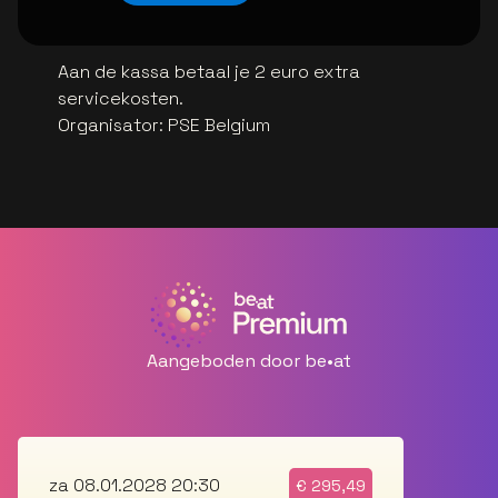
Aan de kassa betaal je 2 euro extra
servicekosten.
Organisator
:
PSE Belgium
Aangeboden door be•at
za 08.01.2028 20:30
€
295,49