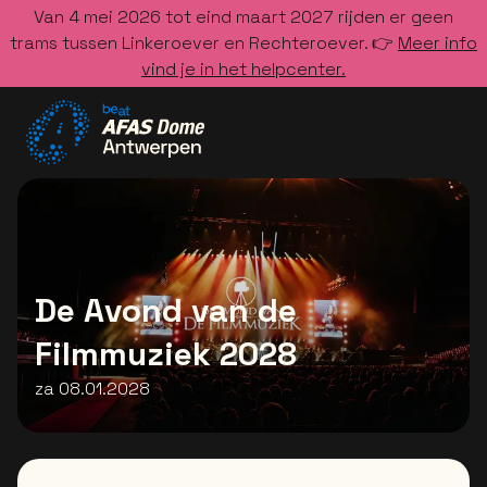
Van 4 mei 2026 tot eind maart 2027 rijden er geen
trams tussen Linkeroever en Rechteroever. 👉
Meer info
vind je in het helpcenter.
Ga naar de homepage
De Avond van de
Filmmuziek 2028
za 08.01.2028