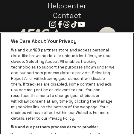
Helpcenter
Contact
Instagram
Facebook
Threads
Tiktok
Youtube
We Care About Your Privacy
Ga naar de website van AFAS Software logo
Ga naar de website van P
Ga naar de 
We and our
128
partners store and access personal
data, like browsing data or unique identifiers, on your
Ga naar de website van Europcar
device. Selecting Accept All enables tracking
Ga naar de webs
technologies to support the purposes shown under we
and our partners process data to provide. Selecting
Ga naar de website van Re
Reject All or withdrawing your consent will disable
Ga naar de website van Coca-Cola
Ga naar de 
them. If trackers are disabled, some content and ads
you see may not be as relevant to you. You can
resurface this menu to change your choices or
Ga naar de website van Champagne Pomm
Ga naar de website van
withdraw consent at any time by clicking the Manage
my cookies link on the bottom of the webpage. Your
Ga naar de website van Het logo v
Ga naar de webs
choices will have effect within our Website. For more
AFAS Dome is een deel van
be•at
details, refer to our Privacy Policy.
AFAS Dome
We and our partners process data to provide:
Schijnpoortweg 119, 2170 Antwerpen