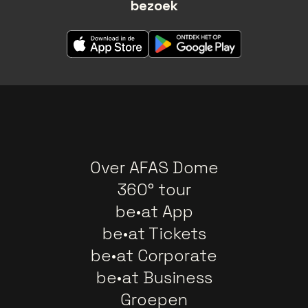
bezoek
Over AFAS Dome
360° tour
be•at App
be•at Tickets
be•at Corporate
be•at Business
Groepen