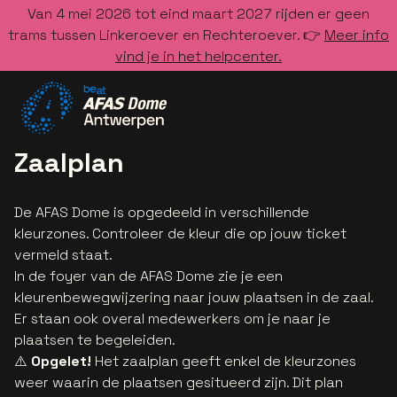
Van 4 mei 2026 tot eind maart 2027 rijden er geen
trams tussen Linkeroever en Rechteroever. 👉
Meer info
vind je in het helpcenter.
Ga naar de homepage
Zaalplan
De AFAS Dome is opgedeeld in verschillende
kleurzones. Controleer de kleur die op jouw ticket
vermeld staat.
In de foyer van de AFAS Dome zie je een
kleurenbewegwijzering naar jouw plaatsen in de zaal.
Er staan ook overal medewerkers om je naar je
plaatsen te begeleiden.
⚠️
Opgelet!
Het zaalplan geeft enkel de kleurzones
weer waarin de plaatsen gesitueerd zijn. Dit plan