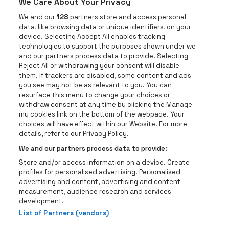
We Care About Your Privacy
Ga naar de website van AFAS Software logo
Ga naar de website van P
Ga naar de 
We and our
128
partners store and access personal
data, like browsing data or unique identifiers, on your
Ga naar de website van Europcar
device. Selecting Accept All enables tracking
Ga naar de webs
technologies to support the purposes shown under we
and our partners process data to provide. Selecting
Ga naar de website van Re
Reject All or withdrawing your consent will disable
Ga naar de website van Coca-Cola
Ga naar de 
them. If trackers are disabled, some content and ads
you see may not be as relevant to you. You can
resurface this menu to change your choices or
Ga naar de website van Champagne Pomm
Ga naar de website van
withdraw consent at any time by clicking the Manage
my cookies link on the bottom of the webpage. Your
Ga naar de website van Het logo v
Ga naar de webs
choices will have effect within our Website. For more
AFAS Dome is een deel van
be•at
details, refer to our Privacy Policy.
AFAS Dome
We and our partners process data to provide:
Schijnpoortweg 119, 2170 Antwerpen
Store and/or access information on a device. Create
Be-At Venues
profiles for personalised advertising. Personalised
Schijnpoortweg 119, 2170 Antwerpen
advertising and content, advertising and content
BTW (BE) 0461.051.688 - RPR Antwerpen
measurement, audience research and services
BNP Paribas Fortis - IBAN: BE93 2200 4925 0067 - BIC:
development.
List of Partners (vendors)
GEBABEBB
© be•at - Alle rechten voorbehouden