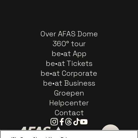
Over AFAS Dome
360° tour
be•at App
be•at Tickets
be•at Corporate
be•at Business
Groepen
Helpcenter
Contact
Instagram
Facebook
Threads
Tiktok
Youtube