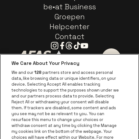
be•at Business
Groepen
Helpcenter
Contact
Instagram
Facebook
Threads
Tiktok
Youtube
We Care About Your Privacy
Ga naar de website van AFAS Software logo
Ga naar de website van P
Ga naar de 
We and our
128
partners store and access personal
data, like browsing data or unique identifiers, on your
Ga naar de website van Europcar
device. Selecting Accept All enables tracking
Ga naar de webs
technologies to support the purposes shown under we
and our partners process data to provide. Selecting
Ga naar de website van Re
Reject All or withdrawing your consent will disable
Ga naar de website van Coca-Cola
Ga naar de 
them. If trackers are disabled, some content and ads
you see may not be as relevant to you. You can
resurface this menu to change your choices or
Ga naar de website van Champagne Pomm
Ga naar de website van
withdraw consent at any time by clicking the Manage
my cookies link on the bottom of the webpage. Your
Ga naar de website van Het logo v
Ga naar de webs
choices will have effect within our Website. For more