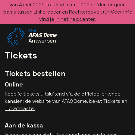
Van 4 mei 2026 tot eind maart 2027 rijden er geen
trams tussen Linkeroever en Rechteroever. 👉
Meer info
vind je in het helpcenter.
Ga naar de homepage
Tickets
Tickets bestellen
Online
Koop je tickets uitsluitend via de officieel erkende
kanalen: de website van
AFAS Dome
,
be•at Tickets
en
Ticketmaster
.
Aan de kassa
Is een show nog niet uitverkocht, dan kan je voor