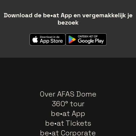
Download de be•at App en vergemakkelijk je
bezoek
Over AFAS Dome
360° tour
be•at App
be•at Tickets
be•at Corporate