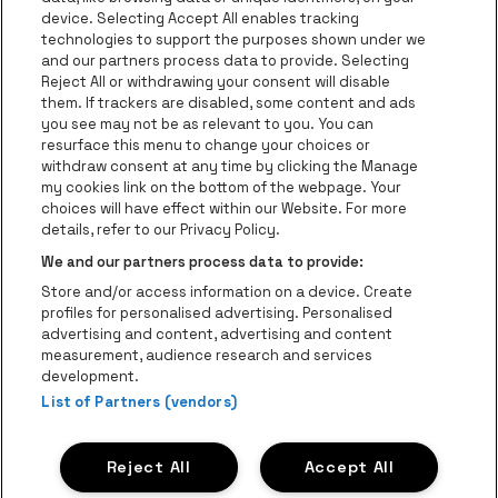
Ga naar de website van Europcar
device. Selecting Accept All enables tracking
Ga naar de webs
technologies to support the purposes shown under we
and our partners process data to provide. Selecting
Ga naar de website van Re
Reject All or withdrawing your consent will disable
Ga naar de website van Coca-Cola
Ga naar de 
them. If trackers are disabled, some content and ads
you see may not be as relevant to you. You can
resurface this menu to change your choices or
Ga naar de website van Champagne Pomm
Ga naar de website van
withdraw consent at any time by clicking the Manage
my cookies link on the bottom of the webpage. Your
Ga naar de website van Het logo v
Ga naar de webs
choices will have effect within our Website. For more
AFAS Dome is een deel van
be•at
details, refer to our Privacy Policy.
AFAS Dome
We and our partners process data to provide:
Schijnpoortweg 119, 2170 Antwerpen
Store and/or access information on a device. Create
Be-At Venues
profiles for personalised advertising. Personalised
Schijnpoortweg 119, 2170 Antwerpen
advertising and content, advertising and content
BTW (BE) 0461.051.688 - RPR Antwerpen
measurement, audience research and services
BNP Paribas Fortis - IBAN: BE93 2200 4925 0067 - BIC:
development.
GEBABEBB
List of Partners (vendors)
© be•at - Alle rechten voorbehouden
Reject All
Accept All
Proclaimer
Cookies
Manage my cookies
Privacy