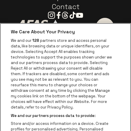
Contact
Instagram
Facebook
Threads
Tiktok
Youtube
We Care About Your Privacy
Ga naar de website van AFAS Software logo
Ga naar de website van P
Ga naar de 
We and our
128
partners store and access personal
data, like browsing data or unique identifiers, on your
Ga naar de website van Europcar
device. Selecting Accept All enables tracking
Ga naar de webs
technologies to support the purposes shown under we
and our partners process data to provide. Selecting
Ga naar de website van Re
Reject All or withdrawing your consent will disable
Ga naar de website van Coca-Cola
Ga naar de 
them. If trackers are disabled, some content and ads
you see may not be as relevant to you. You can
resurface this menu to change your choices or
Ga naar de website van Champagne Pomm
Ga naar de website van
withdraw consent at any time by clicking the Manage
my cookies link on the bottom of the webpage. Your
Ga naar de website van Het logo v
Ga naar de webs
choices will have effect within our Website. For more
AFAS Dome is een deel van
be•at
details, refer to our Privacy Policy.
AFAS Dome
We and our partners process data to provide:
Schijnpoortweg 119, 2170 Antwerpen
Store and/or access information on a device. Create
Be-At Venues
profiles for personalised advertising. Personalised