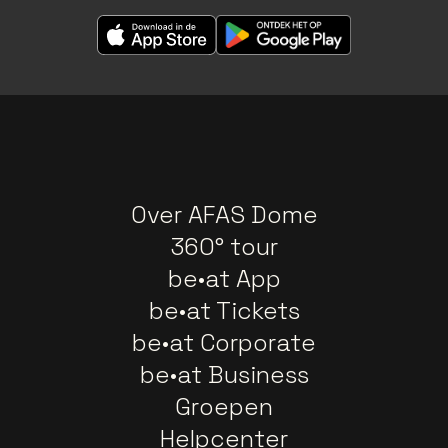
Over AFAS Dome
360° tour
be•at App
be•at Tickets
be•at Corporate
be•at Business
Groepen
Helpcenter