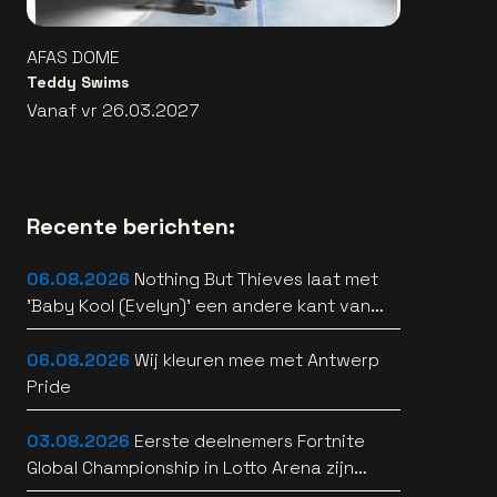
AFAS DOME
Teddy Swims
Vanaf vr 26.03.2027
Recente berichten:
06.08.2026
Nothing But Thieves laat met
'Baby Kool (Evelyn)' een andere kant van
zich horen [video]
06.08.2026
Wij kleuren mee met Antwerp
Pride
03.08.2026
Eerste deelnemers Fortnite
Global Championship in Lotto Arena zijn
bekend