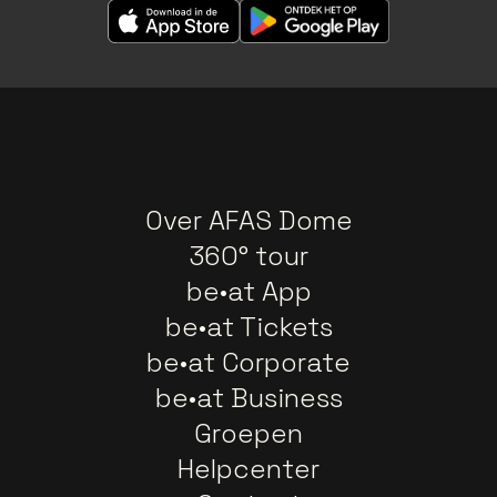
Over AFAS Dome
360° tour
be•at App
be•at Tickets
be•at Corporate
be•at Business
Groepen
Helpcenter