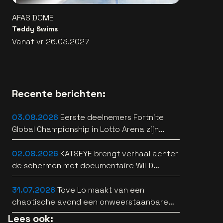
AFAS DOME
Teddy Swims
Vanaf vr 26.03.2027
Recente berichten:
03.08.2026
Eerste deelnemers Fortnite
Global Championship in Lotto Arena zijn
bekend
02.08.2026
KATSEYE brengt verhaal achter
de schermen met documentaire WILD
HEARTS [trailer]
31.07.2026
Tove Lo maakt van een
chaotische avond een onweerstaanbare
popsong
Lees ook: