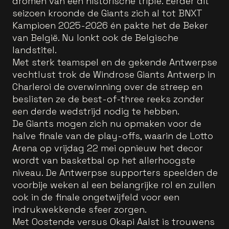
dromen van een historische triple. Eerder dit
seizoen kroonde de Giants zich al tot BNXT
Kampioen 2025-2026 én pakte het de Beker
van België. Nu lonkt ook de Belgische
landstitel.
Met sterk teamspel en de gekende Antwerpse
vechtlust trok de Windrose Giants Antwerp in
Charleroi de overwinning over de streep en
beslisten ze de best-of-three reeks zonder
een derde wedstrijd nodig te hebben.
De Giants mogen zich nu opmaken voor de
halve finale van de play-offs, waarin de Lotto
Arena op vrijdag 22 mei opnieuw het decor
wordt van basketbal op het allerhoogste
niveau. De Antwerpse supporters speelden de
voorbije weken al een belangrijke rol en zullen
ook in de finale ongetwijfeld voor een
indrukwekkende sfeer zorgen.
Met Oostende versus Okapi Aalst is trouwens