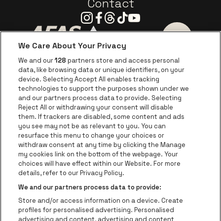
Contact
Instagram
Facebook
Threads
Tiktok
Youtube
We Care About Your Privacy
Ga naar de website van AFAS Software logo
Ga naar de website van P
Ga naar de 
We and our
128
partners store and access personal
data, like browsing data or unique identifiers, on your
Ga naar de website van Europcar
device. Selecting Accept All enables tracking
Ga naar de webs
technologies to support the purposes shown under we
and our partners process data to provide. Selecting
Ga naar de website van Re
Reject All or withdrawing your consent will disable
Ga naar de website van Coca-Cola
Ga naar de 
them. If trackers are disabled, some content and ads
you see may not be as relevant to you. You can
resurface this menu to change your choices or
Ga naar de website van Champagne Pomm
Ga naar de website van
withdraw consent at any time by clicking the Manage
my cookies link on the bottom of the webpage. Your
Ga naar de website van Het logo v
Ga naar de webs
choices will have effect within our Website. For more
AFAS Dome is een deel van
be•at
details, refer to our Privacy Policy.
AFAS Dome
We and our partners process data to provide:
Schijnpoortweg 119, 2170 Antwerpen
Store and/or access information on a device. Create
Be-At Venues
profiles for personalised advertising. Personalised
Schijnpoortweg 119, 2170 Antwerpen
advertising and content, advertising and content