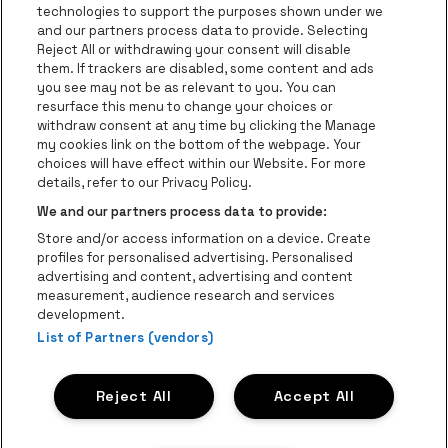
Ga naar de webs
technologies to support the purposes shown under we
and our partners process data to provide. Selecting
Ga naar de website van Re
Reject All or withdrawing your consent will disable
Ga naar de website van Coca-Cola
Ga naar de 
them. If trackers are disabled, some content and ads
you see may not be as relevant to you. You can
resurface this menu to change your choices or
Ga naar de website van Champagne Pomm
Ga naar de website van
withdraw consent at any time by clicking the Manage
my cookies link on the bottom of the webpage. Your
Ga naar de website van Het logo v
Ga naar de webs
choices will have effect within our Website. For more
AFAS Dome is een deel van
be•at
details, refer to our Privacy Policy.
AFAS Dome
We and our partners process data to provide:
Schijnpoortweg 119, 2170 Antwerpen
Store and/or access information on a device. Create
Be-At Venues
profiles for personalised advertising. Personalised
Schijnpoortweg 119, 2170 Antwerpen
advertising and content, advertising and content
BTW (BE) 0461.051.688 - RPR Antwerpen
measurement, audience research and services
BNP Paribas Fortis - IBAN: BE93 2200 4925 0067 - BIC:
development.
List of Partners (vendors)
GEBABEBB
© be•at - Alle rechten voorbehouden
Reject All
Accept All
Proclaimer
Cookies
Manage my cookies
Privacy
Algemene voorwaarden