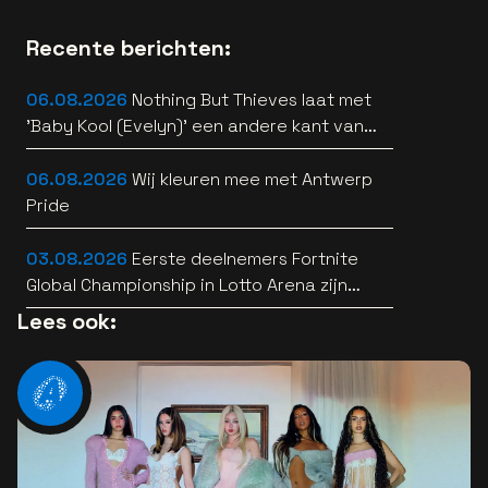
Recente berichten:
06.08.2026
Nothing But Thieves laat met
'Baby Kool (Evelyn)' een andere kant van
zich horen [video]
06.08.2026
Wij kleuren mee met Antwerp
Pride
03.08.2026
Eerste deelnemers Fortnite
Global Championship in Lotto Arena zijn
bekend
Lees ook: