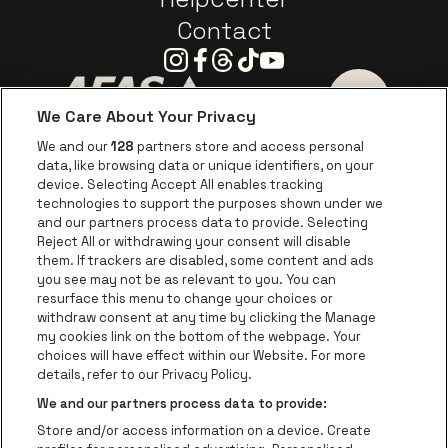
Contact
Instagram
Facebook
Threads
Tiktok
Youtube
We Care About Your Privacy
Ga naar de website van AFAS Software logo
Ga naar de website van P
Ga naar de 
We and our
128
partners store and access personal
data, like browsing data or unique identifiers, on your
Ga naar de website van Europcar
device. Selecting Accept All enables tracking
Ga naar de webs
technologies to support the purposes shown under we
and our partners process data to provide. Selecting
Ga naar de website van Re
Reject All or withdrawing your consent will disable
Ga naar de website van Coca-Cola
Ga naar de 
them. If trackers are disabled, some content and ads
you see may not be as relevant to you. You can
resurface this menu to change your choices or
Ga naar de website van Champagne Pomm
Ga naar de website van
withdraw consent at any time by clicking the Manage
my cookies link on the bottom of the webpage. Your
Ga naar de website van Het logo v
Ga naar de webs
choices will have effect within our Website. For more
AFAS Dome is een deel van
be•at
details, refer to our Privacy Policy.
AFAS Dome
We and our partners process data to provide:
Schijnpoortweg 119, 2170 Antwerpen
Store and/or access information on a device. Create
Be-At Venues