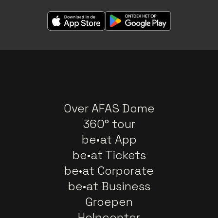
Over AFAS Dome
360° tour
be•at App
be•at Tickets
be•at Corporate
be•at Business
Groepen
Helpcenter