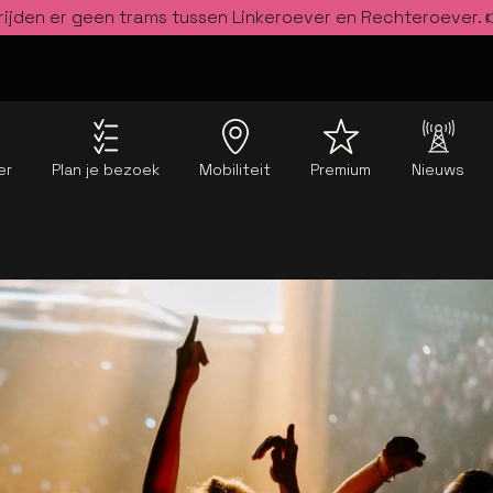
rijden er geen trams tussen Linkeroever en Rechteroever.
er
Plan je bezoek
Mobiliteit
Premium
Nieuws