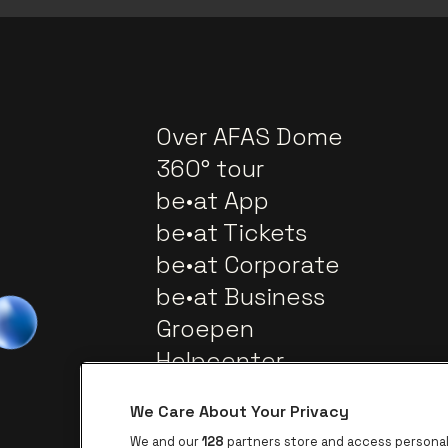
Over AFAS Dome
360° tour
be•at App
be•at Tickets
be•at Corporate
be•at Business
Groepen
Helpcenter
Contact
We Care About Your Privacy
We and our
128
partners store and access personal 