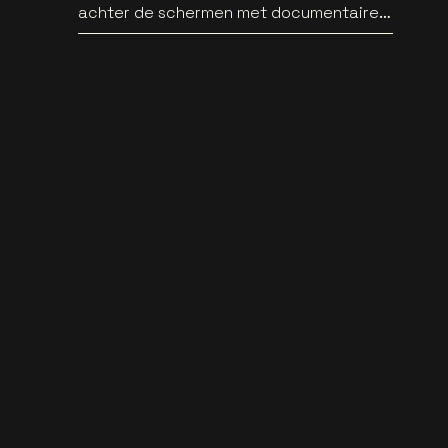
achter de schermen met documentaire
WILD HEARTS [trailer]