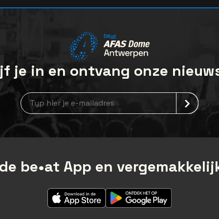
jf je in en ontvang onze nieuw
Nieuwsbrief aanmelding
de be•at App en vergemakkelijk