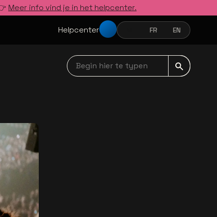
 👉
Meer info vind je in het helpcenter.
Helpcenter
NL
FR
EN
NEDERLANDS
FRANÇAIS
ENGLISH
Begin hier te typen navbar