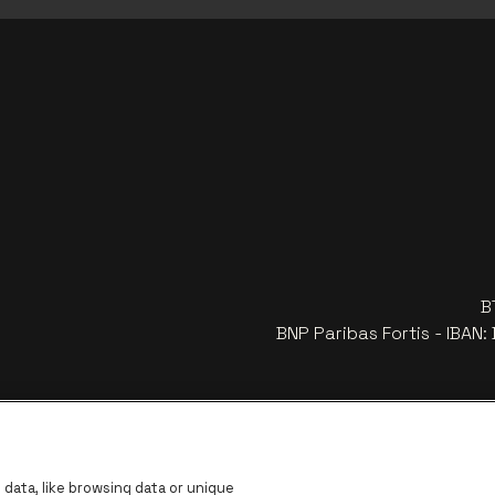
B
BNP Paribas Fortis - IBAN
data, like browsing data or unique