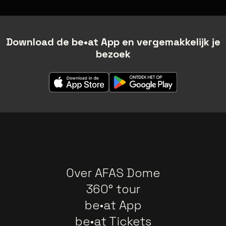
Download de be•at App en vergemakkelijk je
bezoek
Over AFAS Dome
360° tour
be•at App
be•at Tickets