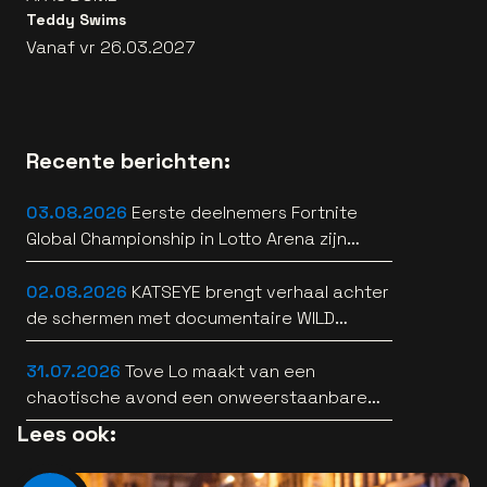
Teddy Swims
Vanaf vr 26.03.2027
Recente berichten:
03.08.2026
Eerste deelnemers Fortnite
Global Championship in Lotto Arena zijn
bekend
02.08.2026
KATSEYE brengt verhaal achter
de schermen met documentaire WILD
HEARTS [trailer]
31.07.2026
Tove Lo maakt van een
chaotische avond een onweerstaanbare
popsong
Lees ook: