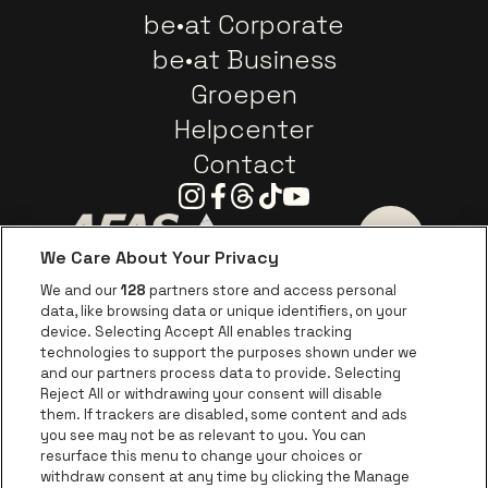
be•at Corporate
be•at Business
Groepen
Helpcenter
Contact
Instagram
Facebook
Threads
Tiktok
Youtube
We Care About Your Privacy
Ga naar de website van AFAS Software logo
Ga naar de website van P
Ga naar de 
We and our
128
partners store and access personal
data, like browsing data or unique identifiers, on your
Ga naar de website van Europcar
device. Selecting Accept All enables tracking
Ga naar de webs
technologies to support the purposes shown under we
and our partners process data to provide. Selecting
Ga naar de website van Re
Reject All or withdrawing your consent will disable
Ga naar de website van Coca-Cola
Ga naar de 
them. If trackers are disabled, some content and ads
you see may not be as relevant to you. You can
resurface this menu to change your choices or
Ga naar de website van Champagne Pomm
Ga naar de website van
withdraw consent at any time by clicking the Manage