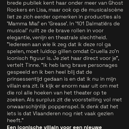
brede publiek kent haar onder meer van Ghost
Rockers en Lisa, maar ook op de musicalscène
liet ze zich eerder opmerken in producties als
'Mamma Mia!' en 'Grease'. In '101 Dalmatiërs de
musical' ruilt ze de brave rollen in voor
elegantie, venijn en theatrale slechtheid.
"Iedereen aan wie ik zeg dat ik deze rol ga
spelen, moet luidop gillen omdat Cruella zo’n
iconisch figuur is. Je ziet haar direct voor je",
vertelt Tinne. "Ik heb lang brave personages
gespeeld en ik ben heel blij dat de
prinsessentijd gedaan is en dat ik nu in mijn
villain era zit. Ik kijk er enorm naar uit om met
die rol alle hoeken van het theater op te
zoeken. Als surplus zit de voorstelling vol met
onwaarschijnlijk poppenspel. Ik denk dat het
iets is dat Vlaanderen nog niet vaak gezien
heeft."
Een iconische villain voor een nieuwe