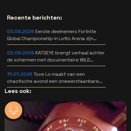
Recente berichten:
03.08.2026
Eerste deelnemers Fortnite
Global Championship in Lotto Arena zijn
bekend
02.08.2026
KATSEYE brengt verhaal achter
de schermen met documentaire WILD
HEARTS [trailer]
31.07.2026
Tove Lo maakt van een
chaotische avond een onweerstaanbare
popsong
Lees ook: