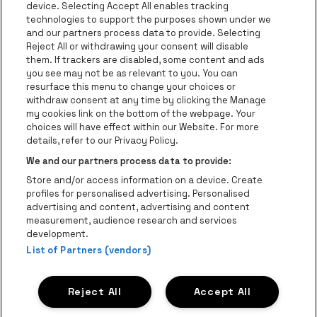
Ga naar de website van Europcar
device. Selecting Accept All enables tracking
Ga naar de webs
technologies to support the purposes shown under we
and our partners process data to provide. Selecting
Ga naar de website van Re
Reject All or withdrawing your consent will disable
Ga naar de website van Coca-Cola
Ga naar de 
them. If trackers are disabled, some content and ads
you see may not be as relevant to you. You can
resurface this menu to change your choices or
Ga naar de website van Champagne Pomm
Ga naar de website van
withdraw consent at any time by clicking the Manage
my cookies link on the bottom of the webpage. Your
Ga naar de website van Het logo v
Ga naar de webs
choices will have effect within our Website. For more
AFAS Dome is een deel van
be•at
details, refer to our Privacy Policy.
AFAS Dome
We and our partners process data to provide:
Schijnpoortweg 119, 2170 Antwerpen
Store and/or access information on a device. Create
Be-At Venues
profiles for personalised advertising. Personalised
Schijnpoortweg 119, 2170 Antwerpen
advertising and content, advertising and content
BTW (BE) 0461.051.688 - RPR Antwerpen
measurement, audience research and services
BNP Paribas Fortis - IBAN: BE93 2200 4925 0067 - BIC:
development.
GEBABEBB
List of Partners (vendors)
© be•at - Alle rechten voorbehouden
Reject All
Accept All
Proclaimer
Cookies
Manage my cookies
Privacy