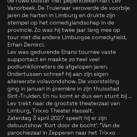
de ruwe bolster met peperkoeken hart Lev
Vanorbeek. De Truienaar veroverde de voorbije
jaren de harten in Limburg en drukte zijn
stempel op het comedylandschap in de
provincie. Zo was hij twee jaar lang mee op
tour met die andere Limburgse comedyheld,
Erhan Demirci.
Lev was gedurende Ehans tournee vaste
supportact en maakte zo heel veel
podiumkilometers de afgelopen jaren.
Ondertussen schreef hij aan zijn eigen
allereerste volavondshow. Die voorstelling
ging in januari in première in zijn thuisstad
Sint-Truiden. En nu komt er dus een stunt bij ...
Lev trekt naar de grootste theaterzaal van
Limburg, Trixxo Theater Hasselt.
Zaterdag 3 april 2027 speelt hij er zijn
debuutshow 'Kort door de bocht'. "Van de
parochiezaal in Zepperen naar het Trixxo