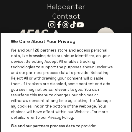
Helpcenter
Contact
Instagram
Facebook
Threads
Tiktok
Youtube
We Care About Your Privacy
Ga naar de website van AFAS Software logo
Ga naar de website van P
Ga naar de 
We and our
128
partners store and access personal
data, like browsing data or unique identifiers, on your
Ga naar de website van Europcar
device. Selecting Accept All enables tracking
Ga naar de webs
technologies to support the purposes shown under we
and our partners process data to provide. Selecting
Ga naar de website van Re
Reject All or withdrawing your consent will disable
Ga naar de website van Coca-Cola
Ga naar de 
them. If trackers are disabled, some content and ads
you see may not be as relevant to you. You can
resurface this menu to change your choices or
Ga naar de website van Champagne Pomm
Ga naar de website van
withdraw consent at any time by clicking the Manage
my cookies link on the bottom of the webpage. Your
Ga naar de website van Het logo v
Ga naar de webs
choices will have effect within our Website. For more
AFAS Dome is een deel van
be•at
details, refer to our Privacy Policy.
AFAS Dome
We and our partners process data to provide:
Schijnpoortweg 119, 2170 Antwerpen