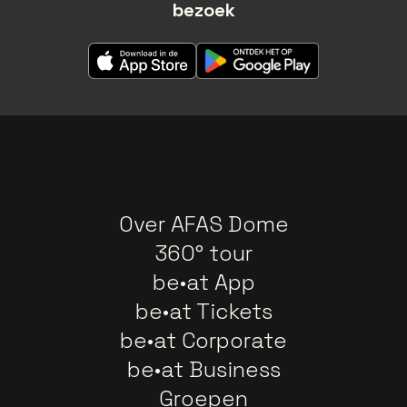
bezoek
Over AFAS Dome
360° tour
be•at App
be•at Tickets
be•at Corporate
be•at Business
Groepen