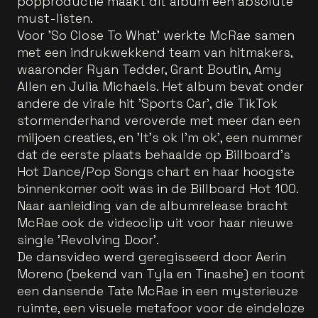
popproductie maakt dit album een absolute
must-listen.
Voor 'So Close To What' werkte McRae samen
met een indrukwekkend team van hitmakers,
waaronder Ryan Tedder, Grant Boutin, Amy
Allen en Julia Michaels. Het album bevat onder
andere de virale hit 'Sports Car', die TikTok
stormenderhand veroverde met meer dan een
miljoen creaties, en 'It’s ok I’m ok', een nummer
dat de eerste plaats behaalde op Billboard’s
Hot Dance/Pop Songs chart en haar hoogste
binnenkomer ooit was in de Billboard Hot 100.
Naar aanleiding van de albumrelease bracht
McRae ook de videoclip uit voor haar nieuwe
single 'Revolving Door'.
De dansvideo werd geregisseerd door Aerin
Moreno (bekend van Tyla en Tinashe) en toont
een dansende Tate McRae in een mysterieuze
ruimte, een visuele metafoor voor de eindeloze