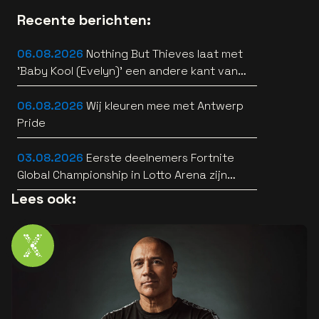
Recente berichten:
06.08.2026
Nothing But Thieves laat met
'Baby Kool (Evelyn)' een andere kant van
zich horen [video]
06.08.2026
Wij kleuren mee met Antwerp
Pride
03.08.2026
Eerste deelnemers Fortnite
Global Championship in Lotto Arena zijn
bekend
Lees ook: