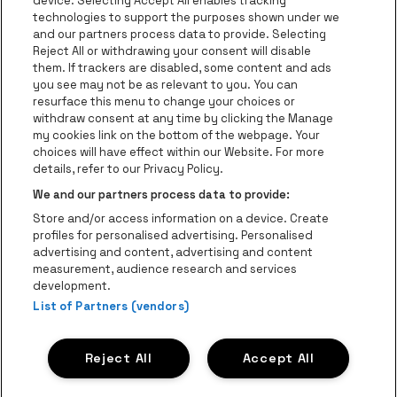
Ga naar de website van Europcar
device. Selecting Accept All enables tracking
Ga naar de webs
technologies to support the purposes shown under we
and our partners process data to provide. Selecting
Ga naar de website van Re
Reject All or withdrawing your consent will disable
Ga naar de website van Coca-Cola
Ga naar de 
them. If trackers are disabled, some content and ads
you see may not be as relevant to you. You can
resurface this menu to change your choices or
Ga naar de website van Champagne Pomm
Ga naar de website van
withdraw consent at any time by clicking the Manage
my cookies link on the bottom of the webpage. Your
Ga naar de website van Het logo v
Ga naar de webs
choices will have effect within our Website. For more
AFAS Dome is een deel van
be•at
details, refer to our Privacy Policy.
AFAS Dome
We and our partners process data to provide:
Schijnpoortweg 119, 2170 Antwerpen
Store and/or access information on a device. Create
Be-At Venues
profiles for personalised advertising. Personalised
Schijnpoortweg 119, 2170 Antwerpen
advertising and content, advertising and content
BTW (BE) 0461.051.688 - RPR Antwerpen
measurement, audience research and services
BNP Paribas Fortis - IBAN: BE93 2200 4925 0067 - BIC:
development.
GEBABEBB
List of Partners (vendors)
© be•at - Alle rechten voorbehouden
Reject All
Accept All
Proclaimer
Cookies
Manage my cookies
Privacy