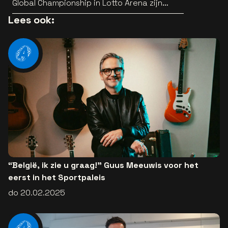
Global Championship in Lotto Arena zijn
bekend
Lees ook:
“België, ik zie u graag!" Guus Meeuwis voor het
eerst in het Sportpaleis
do 20.02.2025