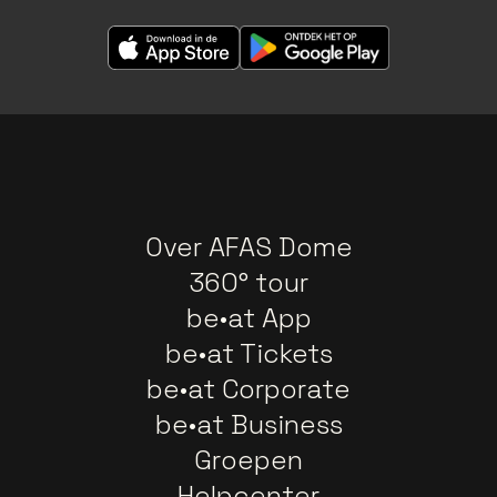
Over AFAS Dome
360° tour
be•at App
be•at Tickets
be•at Corporate
be•at Business
Groepen
Helpcenter