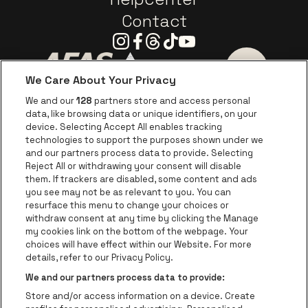
Contact
Instagram
Facebook
Threads
Tiktok
Youtube
We Care About Your Privacy
Ga naar de website van AFAS Software logo
Ga naar de website van P
Ga naar de 
We and our
128
partners store and access personal
data, like browsing data or unique identifiers, on your
Ga naar de website van Europcar
device. Selecting Accept All enables tracking
Ga naar de webs
technologies to support the purposes shown under we
and our partners process data to provide. Selecting
Ga naar de website van Re
Reject All or withdrawing your consent will disable
Ga naar de website van Coca-Cola
Ga naar de 
them. If trackers are disabled, some content and ads
you see may not be as relevant to you. You can
resurface this menu to change your choices or
Ga naar de website van Champagne Pomm
Ga naar de website van
withdraw consent at any time by clicking the Manage
my cookies link on the bottom of the webpage. Your
Ga naar de website van Het logo v
Ga naar de webs
choices will have effect within our Website. For more
AFAS Dome is een deel van
be•at
details, refer to our Privacy Policy.
AFAS Dome
We and our partners process data to provide:
Schijnpoortweg 119, 2170 Antwerpen
Store and/or access information on a device. Create
Be-At Venues