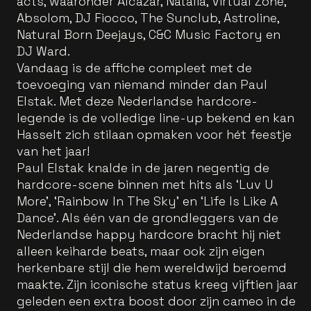
acts, waaronder Alcazar, Natalia, Virtual Zone,
Absolom, DJ Fiocco, The Sunclub, Astroline,
Natural Born Deejays, C&C Music Factory en
DJ Ward.
Vandaag is de affiche compleet met de
toevoeging van niemand minder dan Paul
Elstak. Met deze Nederlandse hardcore-
legende is de volledige line-up bekend en kan
Hasselt zich stilaan opmaken voor hét feestje
van het jaar!
Paul Elstak knalde in de jaren negentig de
hardcore-scene binnen met hits als ‘Luv U
More’, ‘Rainbow In The Sky’ en ‘Life Is Like A
Dance’. Als één van de grondleggers van de
Nederlandse happy hardcore bracht hij niet
alleen keiharde beats, maar ook zijn eigen
herkenbare stijl die hem wereldwijd beroemd
maakte. Zijn iconische status kreeg vijftien jaar
geleden een extra boost door zijn cameo in de