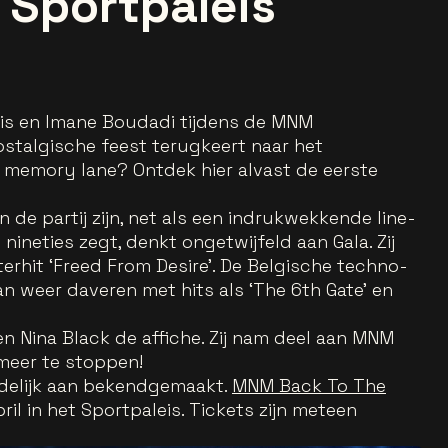
t Sportpaleis
is en Imane Boudadi tijdens de MNM
talgische feest terugkeert naar het
wn memory lane? Ontdek hier alvast de eerste
n de partij zijn, net als een indrukwekkende line-
 nineties zegt, denkt ongetwijfeld aan Gala. Zij
rhit ‘Freed From Desire’. De Belgische techno-
n weer daveren met hits als ‘The 6th Gate’ en
n Nina Black de affiche. Zij nam deel aan MNM
 meer te stoppen!
idelijk aan bekendgemaakt.
MNM Back To The
ril in het Sportpaleis. Tickets zijn meteen