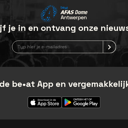
jf je in en ontvang onze nieuw
Nieuwsbrief aanmelding
de be•at App en vergemakkelijk