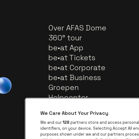
Over AFAS Dome
360° tour
be•at App
be•at Tickets
be•at Corporate
be•at Business
Groepen
Helpcenter
Contact
We Care About Your Privacy
We and our
128
partners store and access personal 
identifiers, on your device. Selecting Accept All e
purposes shown under we and our partners process 