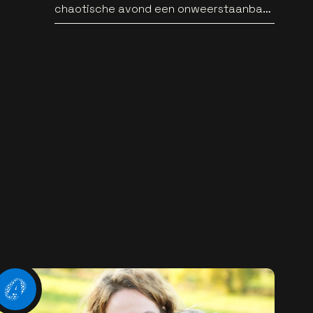
chaotische avond een onweerstaanbare
popsong