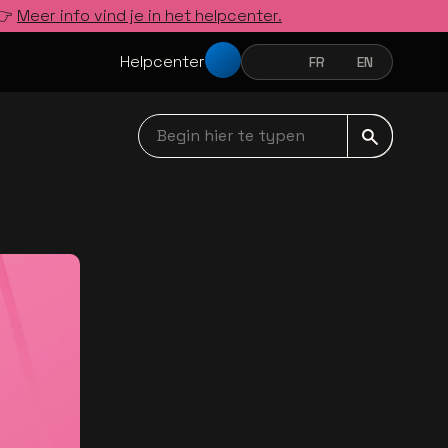
 👉
Meer info vind je in het helpcenter.
Helpcenter
NL
FR
EN
NEDERLANDS
FRANÇAIS
ENGLISH
Begin hier te typen navbar