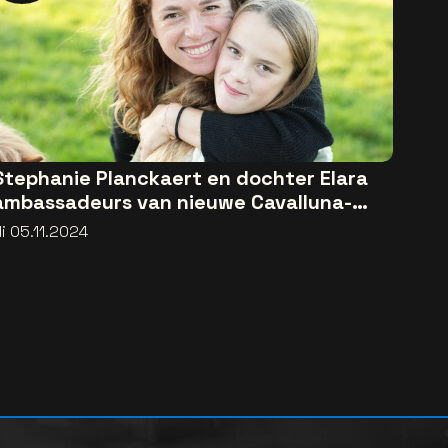
Stephanie Planckaert en dochter Elara
ambassadeurs van nieuwe Cavalluna-
show
i 05.11.2024