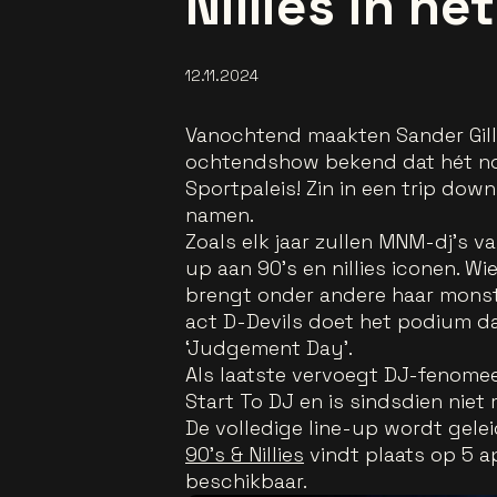
Nillies in he
12.11.2024
Vanochtend maakten Sander Gill
ochtendshow bekend dat hét nos
Sportpaleis! Zin in een trip do
namen.
Zoals elk jaar zullen MNM-dj’s va
up aan 90’s en nillies iconen. Wie
brengt onder andere haar monste
act D-Devils doet het podium da
‘Judgement Day’.
Als laatste vervoegt DJ-fenomee
Start To DJ en is sindsdien niet
De volledige line-up wordt gele
90’s & Nillies
vindt plaats op 5 ap
beschikbaar.