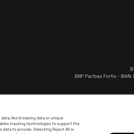
B
BNP Paribas Fortis - IBAN
data, like browsing data or unique
nables tracking technologies to support the
data to provide. Selecting Reject All or