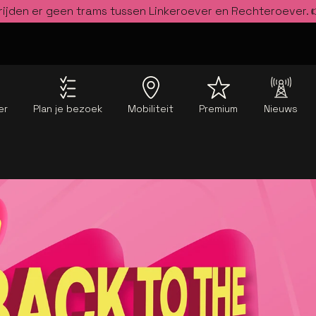
rijden er geen trams tussen Linkeroever en Rechteroever.
er
Plan je bezoek
Mobiliteit
Premium
Nieuws