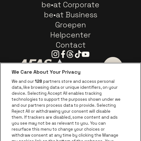
be•at Corporate
be•at Business
Groepen
Helpcenter
Contact
Instagram
Facebook
Threads
Tiktok
Youtube
We Care About Your Privacy
Ga naar de website van AFAS Software logo
Ga naar de website van P
Ga naar de 
We and our
128
partners store and access personal
data, like browsing data or unique identifiers, on your
Ga naar de website van Europcar
device. Selecting Accept All enables tracking
Ga naar de webs
technologies to support the purposes shown under we
and our partners process data to provide. Selecting
Ga naar de website van Re
Reject All or withdrawing your consent will disable
Ga naar de website van Coca-Cola
Ga naar de 
them. If trackers are disabled, some content and ads
you see may not be as relevant to you. You can
resurface this menu to change your choices or
Ga naar de website van Champagne Pomm
Ga naar de website van
withdraw consent at any time by clicking the Manage