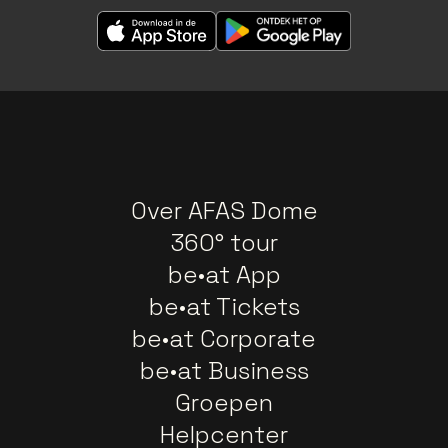
Over AFAS Dome
360° tour
be•at App
be•at Tickets
be•at Corporate
be•at Business
Groepen
Helpcenter