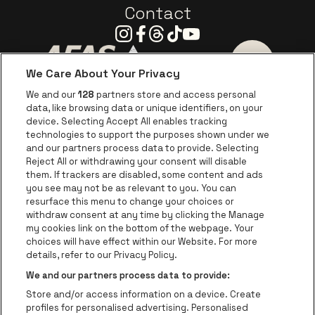
Contact
Instagram
Facebook
Threads
Tiktok
Youtube
We Care About Your Privacy
Ga naar de website van AFAS Software logo
Ga naar de website van P
Ga naar de 
We and our
128
partners store and access personal
data, like browsing data or unique identifiers, on your
Ga naar de website van Europcar
device. Selecting Accept All enables tracking
Ga naar de webs
technologies to support the purposes shown under we
and our partners process data to provide. Selecting
Ga naar de website van Re
Reject All or withdrawing your consent will disable
Ga naar de website van Coca-Cola
Ga naar de 
them. If trackers are disabled, some content and ads
you see may not be as relevant to you. You can
resurface this menu to change your choices or
Ga naar de website van Champagne Pomm
Ga naar de website van
withdraw consent at any time by clicking the Manage
my cookies link on the bottom of the webpage. Your
Ga naar de website van Het logo v
Ga naar de webs
choices will have effect within our Website. For more
AFAS Dome is een deel van
be•at
details, refer to our Privacy Policy.
AFAS Dome
We and our partners process data to provide:
Schijnpoortweg 119, 2170 Antwerpen
Store and/or access information on a device. Create
Be-At Venues
profiles for personalised advertising. Personalised
Schijnpoortweg 119, 2170 Antwerpen