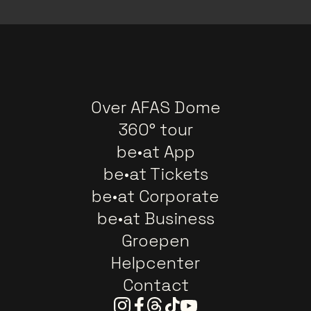
Over AFAS Dome
360° tour
be•at App
be•at Tickets
be•at Corporate
be•at Business
Groepen
Helpcenter
Contact
Instagram
Facebook
Threads
Tiktok
Youtube