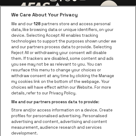
We Care About Your Privacy
Ga naar de website van AFAS Software logo
Ga naar de website van P
Ga naar de 
We and our
128
partners store and access personal
data, like browsing data or unique identifiers, on your
Ga naar de website van Europcar
device. Selecting Accept All enables tracking
Ga naar de webs
technologies to support the purposes shown under we
and our partners process data to provide. Selecting
Ga naar de website van Re
Reject All or withdrawing your consent will disable
Ga naar de website van Coca-Cola
Ga naar de 
them. If trackers are disabled, some content and ads
you see may not be as relevant to you. You can
resurface this menu to change your choices or
Ga naar de website van Champagne Pomm
Ga naar de website van
withdraw consent at any time by clicking the Manage
my cookies link on the bottom of the webpage. Your
Ga naar de website van Het logo v
Ga naar de webs
choices will have effect within our Website. For more
AFAS Dome is een deel van
be•at
details, refer to our Privacy Policy.
AFAS Dome
We and our partners process data to provide:
Schijnpoortweg 119, 2170 Antwerpen
Store and/or access information on a device. Create
Be-At Venues
profiles for personalised advertising. Personalised
Schijnpoortweg 119, 2170 Antwerpen
advertising and content, advertising and content
BTW (BE) 0461.051.688 - RPR Antwerpen
measurement, audience research and services
BNP Paribas Fortis - IBAN: BE93 2200 4925 0067 - BIC:
development.