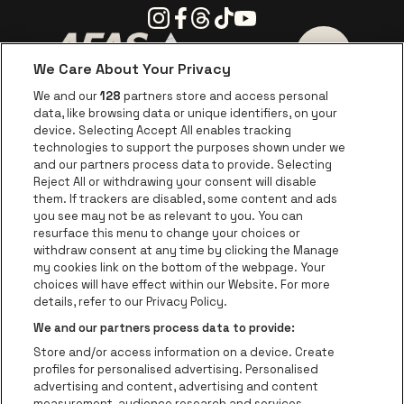
Instagram
Facebook
Threads
Tiktok
Youtube
We Care About Your Privacy
Ga naar de website van AFAS Software logo
Ga naar de website van P
Ga naar de 
We and our
128
partners store and access personal
data, like browsing data or unique identifiers, on your
Ga naar de website van Europcar
device. Selecting Accept All enables tracking
Ga naar de webs
technologies to support the purposes shown under we
and our partners process data to provide. Selecting
Ga naar de website van Re
Reject All or withdrawing your consent will disable
Ga naar de website van Coca-Cola
Ga naar de 
them. If trackers are disabled, some content and ads
you see may not be as relevant to you. You can
resurface this menu to change your choices or
Ga naar de website van Champagne Pomm
Ga naar de website van
withdraw consent at any time by clicking the Manage
my cookies link on the bottom of the webpage. Your
Ga naar de website van Het logo v
Ga naar de webs
choices will have effect within our Website. For more
AFAS Dome is een deel van
be•at
details, refer to our Privacy Policy.
AFAS Dome
We and our partners process data to provide:
Schijnpoortweg 119, 2170 Antwerpen
Store and/or access information on a device. Create
Be-At Venues
profiles for personalised advertising. Personalised
Schijnpoortweg 119, 2170 Antwerpen
advertising and content, advertising and content
BTW (BE) 0461.051.688 - RPR Antwerpen
measurement, audience research and services