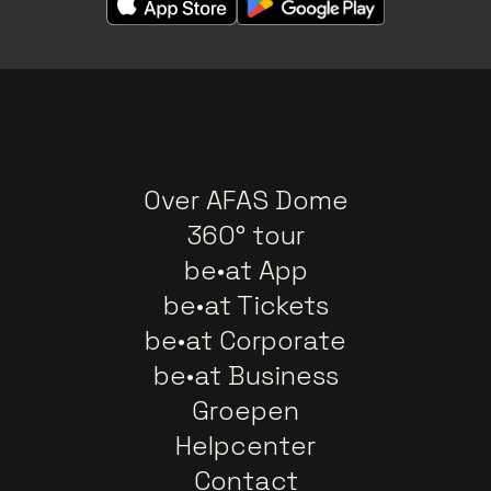
Over AFAS Dome
360° tour
be•at App
be•at Tickets
be•at Corporate
be•at Business
Groepen
Helpcenter
Contact