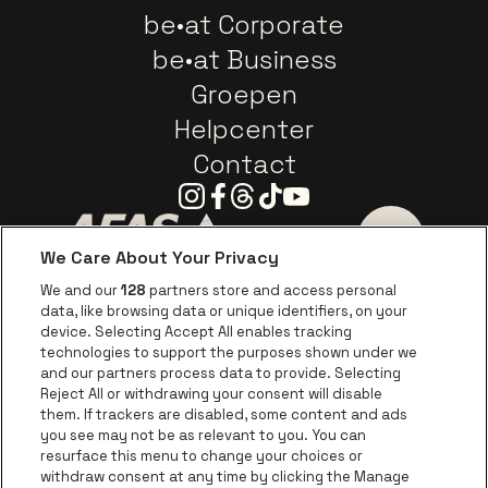
be•at Corporate
be•at Business
Groepen
Helpcenter
Contact
Instagram
Facebook
Threads
Tiktok
Youtube
We Care About Your Privacy
Ga naar de website van AFAS Software logo
Ga naar de website van P
Ga naar de 
We and our
128
partners store and access personal
data, like browsing data or unique identifiers, on your
Ga naar de website van Europcar
device. Selecting Accept All enables tracking
Ga naar de webs
technologies to support the purposes shown under we
and our partners process data to provide. Selecting
Ga naar de website van Re
Reject All or withdrawing your consent will disable
Ga naar de website van Coca-Cola
Ga naar de 
them. If trackers are disabled, some content and ads
you see may not be as relevant to you. You can
resurface this menu to change your choices or
Ga naar de website van Champagne Pomm
Ga naar de website van
withdraw consent at any time by clicking the Manage