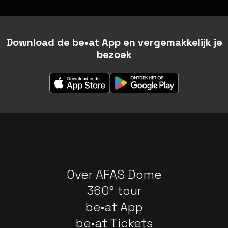
Download de be•at App en vergemakkelijk je
bezoek
Over AFAS Dome
360° tour
be•at App
be•at Tickets