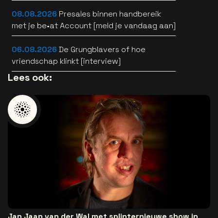
Verlinde belde” [interview]
08.08.2026
Presales binnen handbereik
met je be•at Account [meld je vandaag aan]
06.08.2026
De Grungblavers of hoe
vriendschap klinkt [interview]
Lees ook:
Jan Jaap van der Wal met splinternieuwe show in