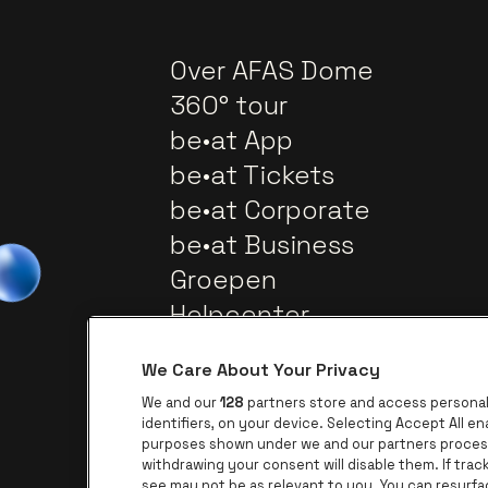
Over AFAS Dome
360° tour
be•at App
be•at Tickets
be•at Corporate
be•at Business
Groepen
Helpcenter
Contact
We Care About Your Privacy
We and our
128
partners store and access personal 
identifiers, on your device. Selecting Accept All e
purposes shown under we and our partners process 
withdrawing your consent will disable them. If tra
see may not be as relevant to you. You can resurf