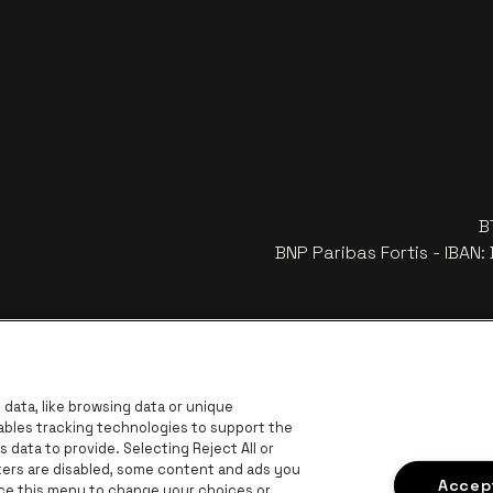
B
BNP Paribas Fortis - IBAN
data, like browsing data or unique
nables tracking technologies to support the
data to provide. Selecting Reject All or
ckers are disabled, some content and ads you
Accept
ace this menu to change your choices or