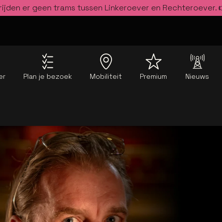
rijden er geen trams tussen Linkeroever en Rechteroever.
er
Plan je bezoek
Mobiliteit
Premium
Nieuws