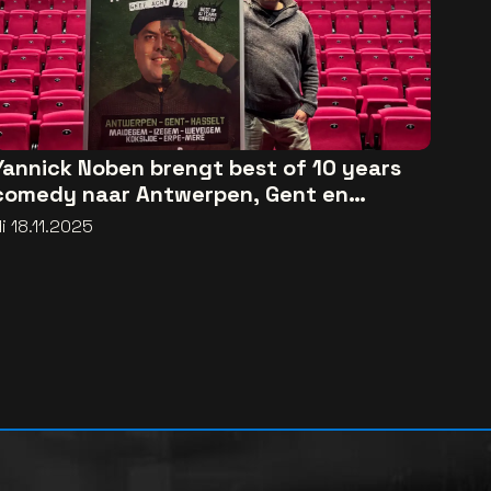
Yannick Noben brengt best of 10 years
comedy naar Antwerpen, Gent en
Hasselt
i 18.11.2025