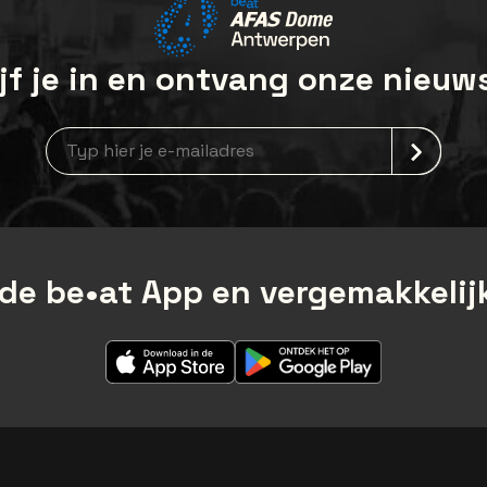
jf je in en ontvang onze nieuw
Nieuwsbrief aanmelding
de be•at App en vergemakkelijk