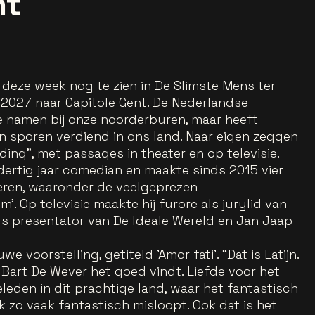
nt
deze week nog te zien in De Slimste Mens ter
 2027 naar Capitole Gent. De Nederlandse
e namen bij onze noorderburen, maar heeft
jn sporen verdiend in ons land. Naar eigen zeggen
leiding”, met passages in theater en op televisie.
 dertig jaar comedian en maakte sinds 2015 vier
ren, waaronder de veelgeprezen
. Op televisie maakte hij furore als jurylid van
ls presentator van De Ideale Wereld en Jan Jaap
 voorstelling, getiteld 'Amor fati'. “Dat is Latijn.
Bart De Wever het goed vindt. Liefde voor het
 geleden in dit prachtige land, waar het fantastisch
k zo vaak fantastisch misloopt. Ook dat is het