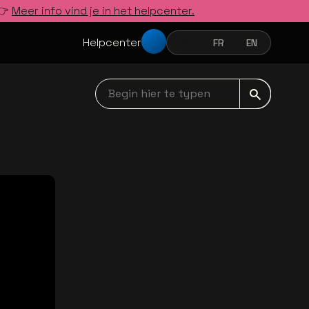
 👉
Meer info vind je in het helpcenter.
Helpcenter
NL
FR
EN
NEDERLANDS
FRANÇAIS
ENGLISH
Begin hier te typen navbar