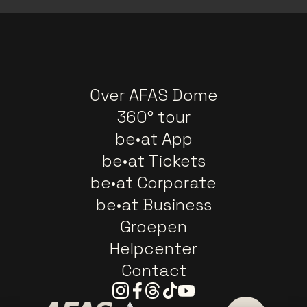
Over AFAS Dome
360° tour
be•at App
be•at Tickets
be•at Corporate
be•at Business
Groepen
Helpcenter
Contact
Instagram
Facebook
Threads
Tiktok
Youtube