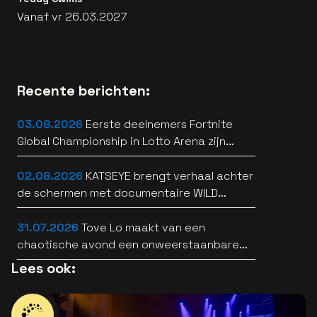
Vanaf vr 26.03.2027
Recente berichten:
03.08.2026
Eerste deelnemers Fortnite
Global Championship in Lotto Arena zijn
bekend
02.08.2026
KATSEYE brengt verhaal achter
de schermen met documentaire WILD
HEARTS [trailer]
31.07.2026
Tove Lo maakt van een
chaotische avond een onweerstaanbare
popsong
Lees ook: