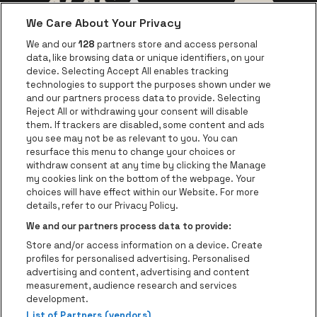
We Care About Your Privacy
Ga naar de website van AFAS Software logo
Ga naar de website van P
Ga naar de 
We and our
128
partners store and access personal
data, like browsing data or unique identifiers, on your
Ga naar de website van Europcar
device. Selecting Accept All enables tracking
Ga naar de webs
technologies to support the purposes shown under we
and our partners process data to provide. Selecting
Ga naar de website van Re
Reject All or withdrawing your consent will disable
Ga naar de website van Coca-Cola
Ga naar de 
them. If trackers are disabled, some content and ads
you see may not be as relevant to you. You can
resurface this menu to change your choices or
Ga naar de website van Champagne Pomm
Ga naar de website van
withdraw consent at any time by clicking the Manage
my cookies link on the bottom of the webpage. Your
Ga naar de website van Het logo v
Ga naar de webs
choices will have effect within our Website. For more
AFAS Dome is een deel van
be•at
details, refer to our Privacy Policy.
AFAS Dome
We and our partners process data to provide:
Schijnpoortweg 119, 2170 Antwerpen
Store and/or access information on a device. Create
Be-At Venues
profiles for personalised advertising. Personalised
Schijnpoortweg 119, 2170 Antwerpen
advertising and content, advertising and content
BTW (BE) 0461.051.688 - RPR Antwerpen
measurement, audience research and services
BNP Paribas Fortis - IBAN: BE93 2200 4925 0067 - BIC:
development.
GEBABEBB
List of Partners (vendors)