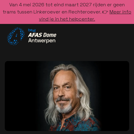
Van 4 mei 2026 tot eind maart 2027 rijden er geen
trams tussen Linkeroever en Rechteroever. 👉
Meer info
vind je in het helpcenter.
Ga naar de homepage