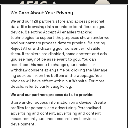
We Care About Your Privacy
Ga naar de website van AFAS Software logo
Ga naar de website van P
Ga naar de 
We and our
128
partners store and access personal
data, like browsing data or unique identifiers, on your
Ga naar de website van Europcar
device. Selecting Accept All enables tracking
Ga naar de webs
technologies to support the purposes shown under we
and our partners process data to provide. Selecting
Ga naar de website van Re
Reject All or withdrawing your consent will disable
Ga naar de website van Coca-Cola
Ga naar de 
them. If trackers are disabled, some content and ads
you see may not be as relevant to you. You can
resurface this menu to change your choices or
Ga naar de website van Champagne Pomm
Ga naar de website van
withdraw consent at any time by clicking the Manage
my cookies link on the bottom of the webpage. Your
Ga naar de website van Het logo v
Ga naar de webs
choices will have effect within our Website. For more
AFAS Dome is een deel van
be•at
details, refer to our Privacy Policy.
AFAS Dome
We and our partners process data to provide:
Schijnpoortweg 119, 2170 Antwerpen
Store and/or access information on a device. Create
Be-At Venues
profiles for personalised advertising. Personalised
Schijnpoortweg 119, 2170 Antwerpen
advertising and content, advertising and content
BTW (BE) 0461.051.688 - RPR Antwerpen
measurement, audience research and services
BNP Paribas Fortis - IBAN: BE93 2200 4925 0067 - BIC:
development.