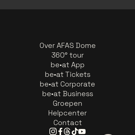
Over AFAS Dome
360° tour
be•at App
be•at Tickets
be•at Corporate
be•at Business
Groepen
Helpcenter
Contact
Instagram
Facebook
Threads
Tiktok
Youtube