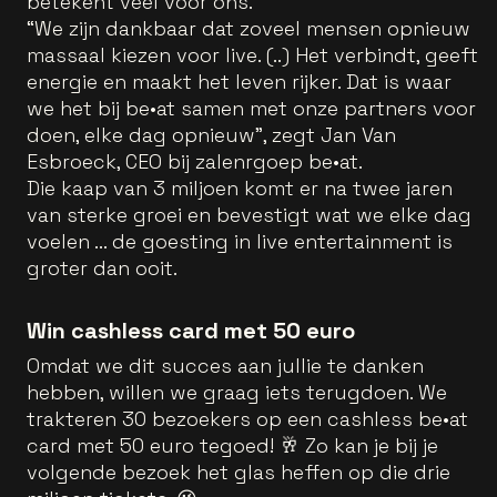
betekent veel voor ons.
“We zijn dankbaar dat zoveel mensen opnieuw
massaal kiezen voor live. (..) Het verbindt, geeft
energie en maakt het leven rijker. Dat is waar
we het bij be•at samen met onze partners voor
doen, elke dag opnieuw", zegt Jan Van
Esbroeck, CEO bij zalenrgoep be•at.
Die kaap van 3 miljoen komt er na twee jaren
van sterke groei en bevestigt wat we elke dag
voelen ... de goesting in live entertainment is
groter dan ooit.
Win cashless card met 50 euro
Omdat we dit succes aan jullie te danken
hebben, willen we graag iets terugdoen. We
trakteren 30 bezoekers op een cashless be•at
card met 50 euro tegoed! 🥂 Zo kan je bij je
volgende bezoek het glas heffen op die drie