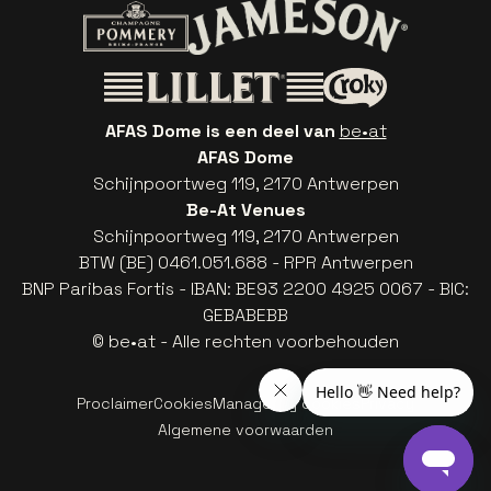
Ga naar de website van Coca-Cola
Ga naar de 
Ga naar de website van Champagne Pomm
Ga naar de website van
Ga naar de website van Het logo v
Ga naar de webs
AFAS Dome is een deel van
be•at
AFAS Dome
Schijnpoortweg 119, 2170 Antwerpen
Be-At Venues
Schijnpoortweg 119, 2170 Antwerpen
BTW (BE) 0461.051.688 - RPR Antwerpen
BNP Paribas Fortis - IBAN: BE93 2200 4925 0067 - BIC:
GEBABEBB
© be•at - Alle rechten voorbehouden
Proclaimer
Cookies
Manage my cookies
Privacy
Algemene voorwaarden