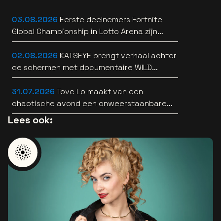
03.08.2026
Eerste deelnemers Fortnite
Global Championship in Lotto Arena zijn
bekend
02.08.2026
KATSEYE brengt verhaal achter
de schermen met documentaire WILD
HEARTS [trailer]
31.07.2026
Tove Lo maakt van een
chaotische avond een onweerstaanbare
popsong
Lees ook: