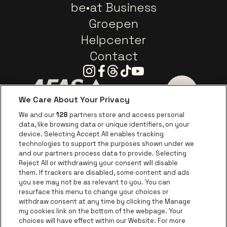
be•at Business
Groepen
Helpcenter
Contact
Instagram
Facebook
Threads
Tiktok
Youtube
We Care About Your Privacy
Ga naar de website van AFAS Software logo
Ga naar de website van P
Ga naar de 
We and our
128
partners store and access personal
data, like browsing data or unique identifiers, on your
Ga naar de website van Europcar
device. Selecting Accept All enables tracking
Ga naar de webs
technologies to support the purposes shown under we
and our partners process data to provide. Selecting
Ga naar de website van Re
Reject All or withdrawing your consent will disable
Ga naar de website van Coca-Cola
Ga naar de 
them. If trackers are disabled, some content and ads
you see may not be as relevant to you. You can
resurface this menu to change your choices or
Ga naar de website van Champagne Pomm
Ga naar de website van
withdraw consent at any time by clicking the Manage
my cookies link on the bottom of the webpage. Your
Ga naar de website van Het logo v
Ga naar de webs
choices will have effect within our Website. For more
AFAS Dome is een deel van
be•at