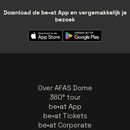
Download de be•at App en vergemakkelijk je
bezoek
Over AFAS Dome
360° tour
be•at App
be•at Tickets
be•at Corporate