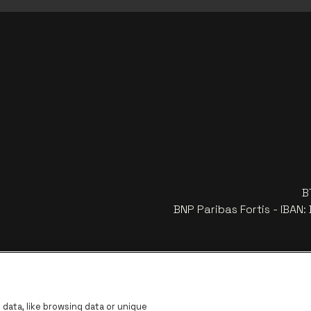
B
BNP Paribas Fortis - IBAN
data, like browsing data or unique