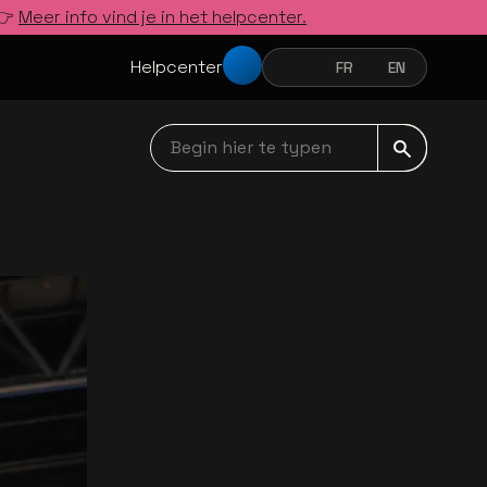
 👉
Meer info vind je in het helpcenter.
Helpcenter
NL
FR
EN
NEDERLANDS
FRANÇAIS
ENGLISH
Begin hier te typen navbar