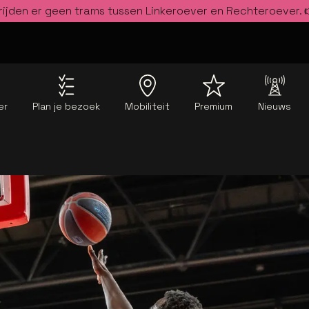
rijden er geen trams tussen Linkeroever en Rechteroever.
er
Plan je bezoek
Mobiliteit
Premium
Nieuws