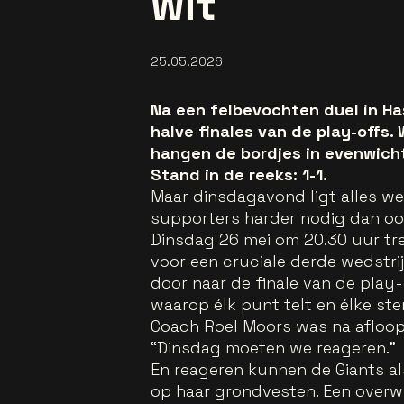
wit
25.05.2026
Na een felbevochten duel in Has
halve finales van de play-offs
hangen de bordjes in evenwicht
Stand in de reeks: 1-1.
Maar dinsdagavond ligt alles w
supporters harder nodig dan ooi
Dinsdag 26 mei om 20.30 uur tr
voor een cruciale derde wedstrijd
door naar de finale van de play
waarop élk punt telt en élke st
Coach Roel Moors was na afloop 
“Dinsdag moeten we reageren.”
En reageren kunnen de Giants als
op haar grondvesten. Een overwi