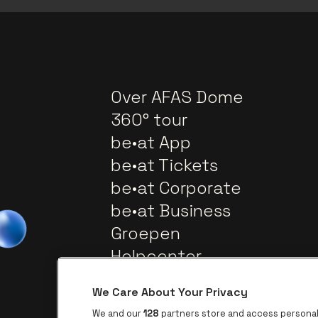
Over AFAS Dome
360° tour
be•at App
be•at Tickets
be•at Corporate
be•at Business
Groepen
Helpcenter
Contact
We Care About Your Privacy
We and our
128
partners store and access personal 