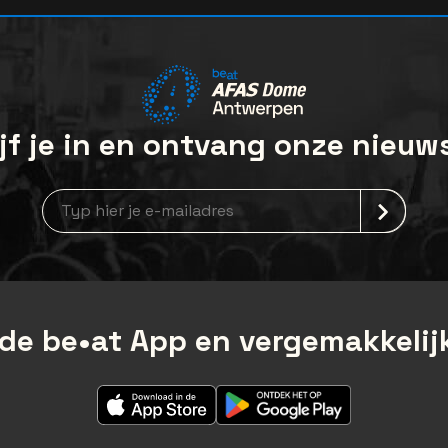
jf je in en ontvang onze nieuw
Nieuwsbrief aanmelding
de be•at App en vergemakkelijk