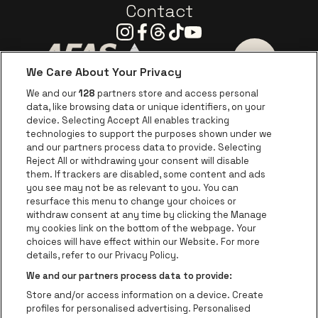
Contact
Instagram
Facebook
Threads
Tiktok
Youtube
We Care About Your Privacy
Visitez le site de AFAS Software logo
Visitez le site de Province
Visitez le s
We and our
128
partners store and access personal
data, like browsing data or unique identifiers, on your
Visitez le site de Europcar
device. Selecting Accept All enables tracking
Visitez le site d
technologies to support the purposes shown under we
and our partners process data to provide. Selecting
Visitez le site de Red Bull
Reject All or withdrawing your consent will disable
Visitez le site de Coca-Cola
Visitez le si
them. If trackers are disabled, some content and ads
you see may not be as relevant to you. You can
resurface this menu to change your choices or
Visitez le site de Champagne Pommery
Visitez le site de Le l
withdraw consent at any time by clicking the Manage
my cookies link on the bottom of the webpage. Your
Visitez le site de Le logo Lillet e
Visitez le site d
choices will have effect within our Website. For more
AFAS Dome fait partie de
be•at
details, refer to our Privacy Policy.
AFAS Dome
We and our partners process data to provide:
Schijnpoortweg 119, 2170 Anvers
Store and/or access information on a device. Create
Be-At Venues
profiles for personalised advertising. Personalised
Schijnpoortweg 119, 2170 Anvers