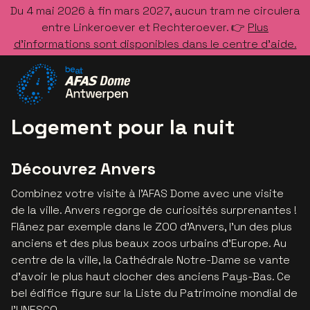
Du 4 mai 2026 à fin mars 2027, aucun tram ne circulera
entre Linkeroever et Rechteroever. 👉
Plus
d’informations sont disponibles dans le centre d’aide.
Allez à la page d'accueil
Logement pour la nuit
Découvrez Anvers
Combinez votre visite à l'AFAS Dome avec une visite
de la ville. Anvers regorge de curiosités surprenantes !
Flânez par exemple dans le ZOO d'Anvers, l’un des plus
anciens et des plus beaux zoos urbains d’Europe. Au
centre de la ville, la Cathédrale Notre-Dame se vante
d'avoir le plus haut clocher des anciens Pays-Bas. Ce
bel édifice figure sur la Liste du Patrimoine mondial de
l’UNESCO.