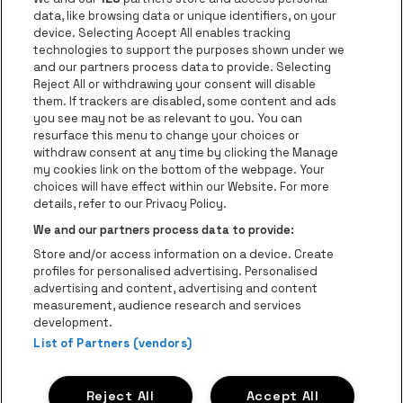
data, like browsing data or unique identifiers, on your
Visitez le site de Europcar
device. Selecting Accept All enables tracking
Visitez le site d
technologies to support the purposes shown under we
and our partners process data to provide. Selecting
Visitez le site de Red Bull
Reject All or withdrawing your consent will disable
Visitez le site de Coca-Cola
Visitez le si
them. If trackers are disabled, some content and ads
you see may not be as relevant to you. You can
resurface this menu to change your choices or
Visitez le site de Champagne Pommery
Visitez le site de Le l
withdraw consent at any time by clicking the Manage
my cookies link on the bottom of the webpage. Your
Visitez le site de Le logo Lillet e
Visitez le site d
choices will have effect within our Website. For more
AFAS Dome fait partie de
be•at
details, refer to our Privacy Policy.
AFAS Dome
We and our partners process data to provide:
Schijnpoortweg 119, 2170 Anvers
Store and/or access information on a device. Create
Be-At Venues
profiles for personalised advertising. Personalised
Schijnpoortweg 119, 2170 Anvers
advertising and content, advertising and content
BTW (BE) 0461.051.688 - RPR Antwerpen
measurement, audience research and services
BNP Paribas Fortis - IBAN: BE93 2200 4925 0067 - BIC:
development.
GEBABEBB
List of Partners (vendors)
© be•at - Tous droits réservés
Reject All
Accept All