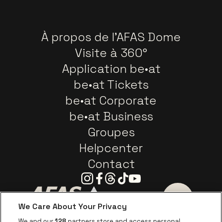
À propos de l'AFAS Dome
Visite à 360°
Application be•at
be•at Tickets
be•at Corporate
be•at Business
Groupes
Helpcenter
Contact
Instagram
Facebook
Threads
Tiktok
Youtube
We Care About Your Privacy
Visitez le site de AFAS Software logo
Visitez le site de Province
Visitez le s
We and our
128
partners store and access personal