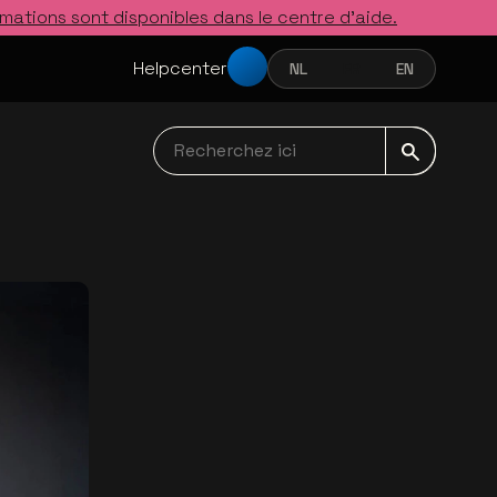
rmations sont disponibles dans le centre d’aide.
Helpcenter
NL
FR
EN
NEDERLANDS
FRANÇAIS
ENGLISH
Recherchez ici navbar