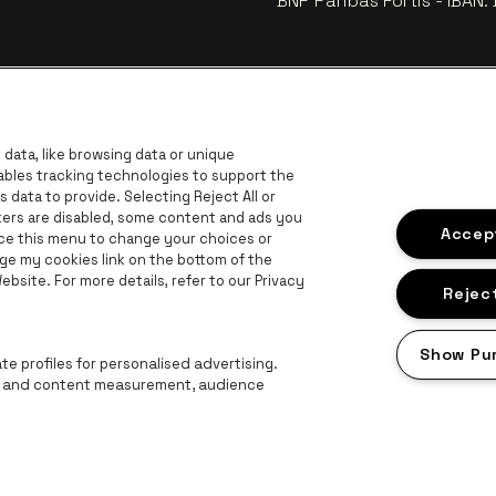
BNP Paribas Fortis - IBAN
data, like browsing data or unique
nables tracking technologies to support the
data to provide. Selecting Reject All or
ckers are disabled, some content and ads you
Accept
ace this menu to change your choices or
ge my cookies link on the bottom of the
bsite. For more details, refer to our Privacy
Visitez le site de Europcar
go
Reject
vince d'Anvers
Visitez le site de Lotto
Visitez le site de Jupiler
Visitez le site de
Visitez le site de Champagne Pommery
Show Pu
Visitez le site de Le logo Jameson en blanc
 Le logo de Aperol
e profiles for personalised advertising.
ng and content measurement, audience
Proclaimer
Cookies
Manage my cookies
Privacy
Conditions générale