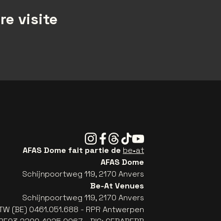
re visite
Instagram
Facebook
Threads
Tiktok
Youtube
AFAS Dome fait partie de
be•at
AFAS Dome
Schijnpoortweg 119, 2170 Anvers
Be-At Venues
Schijnpoortweg 119, 2170 Anvers
TW (BE) 0461.051.688 - RPR Antwerpen