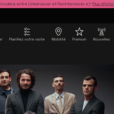
circulera entre Linkeroever et Rechteroever. 👉
Plus d’info
er
Planifiez votre visite
Mobilité
Premium
Nouvelles