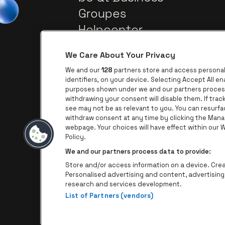
Groupes
Helpcenter
Contact
We Care About Your Privacy
We and our
128
partners store and access personal 
identifiers, on your device. Selecting Accept All e
purposes shown under we and our partners process 
withdrawing your consent will disable them. If tra
see may not be as relevant to you. You can resurf
withdraw consent at any time by clicking the Mana
webpage. Your choices will have effect within our We
Visitez le site de AFAS Software lo
Visitez le site de Pro
Policy.
We and our partners process data to provide:
Visitez le site de
Store and/or access information on a device. Creat
Personalised advertising and content, advertisi
research and services development.
List of Partners (vendors)