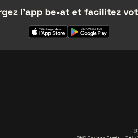
gez l'app be•at et facilitez vot
B