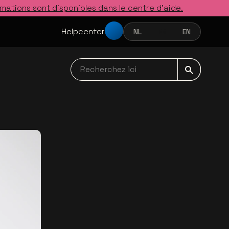
rmations sont disponibles dans le centre d’aide.
Helpcenter
NL
FR
EN
NEDERLANDS
FRANÇAIS
ENGLISH
Recherchez ici navbar