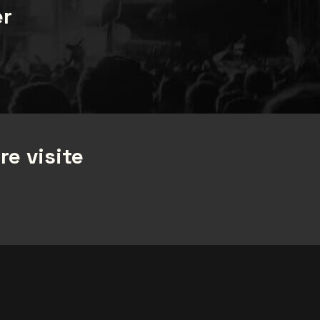
er
re visite