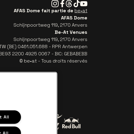
Instagram
Facebook
Threads
Tiktok
Youtube
AFAS Dome fait partie de
be•at
AFAS Dome
Schijnpoortweg 119, 2170 Anvers
Be-At Venues
Schijnpoortweg 119, 2170 Anvers
TW (BE) 0461.051.688 - RPR Antwerpen
: BE93 2200 4925 0067 - BIC: GEBABEBB
© be•at - Tous droits réservés
 All
Visitez le site de Red Bull
 All