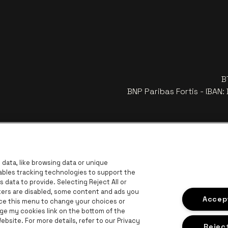
B
BNP Paribas Fortis - IBAN
data, like browsing data or unique
nables tracking technologies to support the
data to provide. Selecting Reject All or
ckers are disabled, some content and ads you
Accept
ace this menu to change your choices or
ge my cookies link on the bottom of the
bsite. For more details, refer to our Privacy
Visitez le site de Europcar
go
Reject
vince d'Anvers