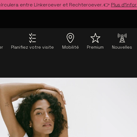
circulera entre Linkeroever et Rechteroever. 👉
Plus d’info
er
Planifiez votre visite
Mobilité
Premium
Nouvelles