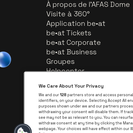
À propos de l'AFAS Dome
Visite à 360°
Application be•at
be•at Tickets
be•at Corporate
be•at Business
Groupes
Helpcenter
Contact
We Care About Your Privacy
We and our
128
partners store and access personal 
identifiers, on your device. Selecting Accept All e
purposes shown under we and our partners process 
withdrawing your consent will disable them. If tra
see may not be as relevant to you. You can resurf
withdraw consent at any time by clicking the Mana
webpage. Your choices will have effect within our We
Visitez le site de AFAS Software lo
Visitez le site de Pro