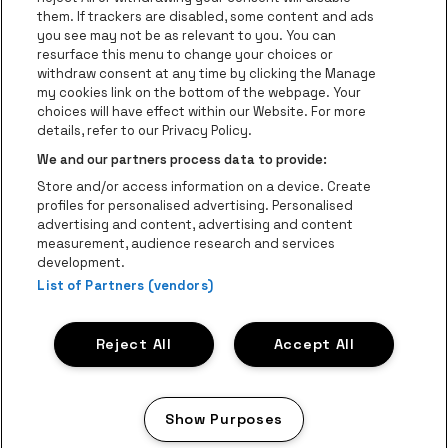
Visitez le site de Coca-Cola
Visitez le si
them. If trackers are disabled, some content and ads
you see may not be as relevant to you. You can
resurface this menu to change your choices or
Visitez le site de Champagne Pommery
Visitez le site de Le l
withdraw consent at any time by clicking the Manage
my cookies link on the bottom of the webpage. Your
Visitez le site de Le logo Lillet e
Visitez le site d
choices will have effect within our Website. For more
AFAS Dome fait partie de
be•at
details, refer to our Privacy Policy.
AFAS Dome
We and our partners process data to provide:
Schijnpoortweg 119, 2170 Anvers
Store and/or access information on a device. Create
Be-At Venues
profiles for personalised advertising. Personalised
Schijnpoortweg 119, 2170 Anvers
advertising and content, advertising and content
BTW (BE) 0461.051.688 - RPR Antwerpen
measurement, audience research and services
BNP Paribas Fortis - IBAN: BE93 2200 4925 0067 - BIC:
development.
GEBABEBB
List of Partners (vendors)
© be•at - Tous droits réservés
Reject All
Accept All
Proclaimer
Cookies
Manage my cookies
Privacy
Conditions générales
Show Purposes