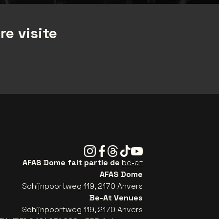
re visite
Instagram
Facebook
Threads
Tiktok
Youtube
AFAS Dome fait partie de
be•at
AFAS Dome
Schijnpoortweg 119, 2170 Anvers
Be-At Venues
Schijnpoortweg 119, 2170 Anvers