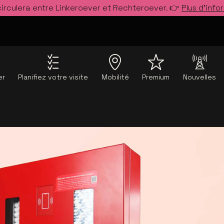
circulera entre Linkeroever et Rechteroever. 👉
Plus d’info
er
Planifiez votre visite
Mobilité
Premium
Nouvelles