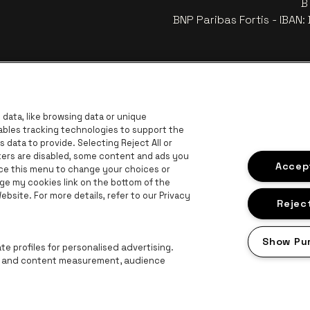
B
BNP Paribas Fortis - IBAN
data, like browsing data or unique
nables tracking technologies to support the
data to provide. Selecting Reject All or
ckers are disabled, some content and ads you
Accept
ace this menu to change your choices or
ge my cookies link on the bottom of the
bsite. For more details, refer to our Privacy
Visitez le site de Europcar
go
vince d'Anvers
Reject
Visitez le site de Lotto
Visitez le site de Jupiler
Visitez le site de
Visitez le site de Champagne Pommery
Show Pu
Visitez le site de Le logo Jameson en blanc
 Le logo de Aperol
e profiles for personalised advertising.
ng and content measurement, audience
Proclaimer
Cookies
Manage my cookies
Privacy
Conditions générale