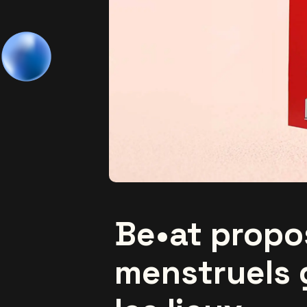
Be•at propo
menstruels 