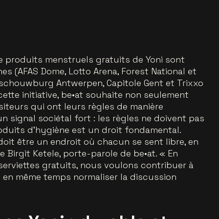
e produits menstruels gratuits de Yoni sont
es (AFAS Dome, Lotto Arena, Forest National et
sschouwburg Antwerpen, Capitole Gent et Trixxo
cette initiative, be•at souhaite non seulement
isiteurs qui ont leurs règles de manière
n signal sociétal fort : les règles ne doivent pas
roduits d’hygiène est un droit fondamental.
it être un endroit où chacun se sent libre, en
re Birgit Ketele, porte-parole de be•at.
« En
rviettes gratuits, nous voulons contribuer à
t en même temps normaliser la discussion