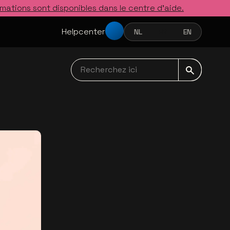
rmations sont disponibles dans le centre d’aide.
Helpcenter
NL
FR
EN
NEDERLANDS
FRANÇAIS
ENGLISH
Recherchez ici navbar