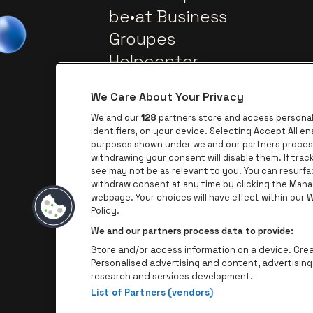
be•at Business
Groupes
Helpcenter
Contact
We Care About Your Privacy
We and our
128
partners store and access personal 
identifiers, on your device. Selecting Accept All e
purposes shown under we and our partners process 
withdrawing your consent will disable them. If tra
see may not be as relevant to you. You can resurf
withdraw consent at any time by clicking the Mana
webpage. Your choices will have effect within our We
Visitez le site de AFAS Software lo
Visitez le site de Pro
Policy.
We and our partners process data to provide:
Visitez le site de
Store and/or access information on a device. Creat
Personalised advertising and content, advertisi
research and services development.
List of Partners (vendors)