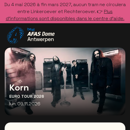
Du 4 mai 2026 à fin mars 2027, aucun tram ne circulera
entre Linkeroever et Rechteroever. 👉
Plus
d’informations sont disponibles dans le centre d’aide.
Allez à la page d'accueil
Korn
EURO TOUR 2026
lun. 09.11.2026