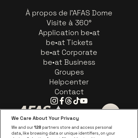
À propos de l'AFAS Dome
Visite à 360°
Application be•at
be•at Tickets
be•at Corporate
be•at Business
Groupes
Helpcenter
Contact
Instagram
Facebook
Threads
Tiktok
Youtube
We Care About Your Privacy
Visitez le site de AFAS Software logo
Visitez le site de Province
Visitez le s
We and our
128
partners store and access personal
data, like browsing data or unique identifiers, on your