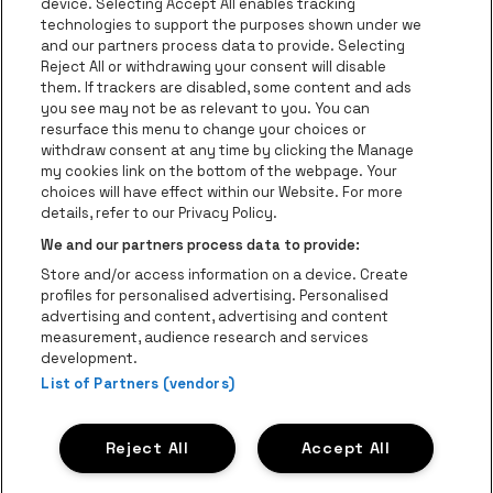
Visitez le site de Europcar
device. Selecting Accept All enables tracking
Visitez le site d
technologies to support the purposes shown under we
and our partners process data to provide. Selecting
Visitez le site de Red Bull
Reject All or withdrawing your consent will disable
Visitez le site de Coca-Cola
Visitez le si
them. If trackers are disabled, some content and ads
you see may not be as relevant to you. You can
resurface this menu to change your choices or
Visitez le site de Champagne Pommery
Visitez le site de Le l
withdraw consent at any time by clicking the Manage
my cookies link on the bottom of the webpage. Your
Visitez le site de Le logo Lillet e
Visitez le site d
choices will have effect within our Website. For more
AFAS Dome fait partie de
be•at
details, refer to our Privacy Policy.
AFAS Dome
We and our partners process data to provide:
Schijnpoortweg 119, 2170 Anvers
Store and/or access information on a device. Create
Be-At Venues
profiles for personalised advertising. Personalised
Schijnpoortweg 119, 2170 Anvers
advertising and content, advertising and content
BTW (BE) 0461.051.688 - RPR Antwerpen
measurement, audience research and services
BNP Paribas Fortis - IBAN: BE93 2200 4925 0067 - BIC:
development.
List of Partners (vendors)
GEBABEBB
© be•at - Tous droits réservés
Reject All
Accept All
Proclaimer
Cookies
Manage my cookies
Privacy