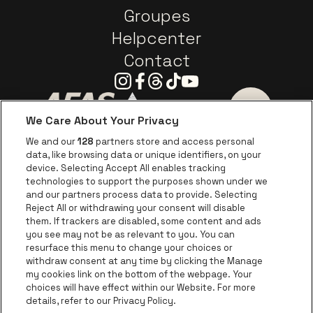
Groupes
Helpcenter
Contact
Instagram
Facebook
Threads
Tiktok
Youtube
We Care About Your Privacy
Visitez le site de AFAS Software logo
Visitez le site de Province
Visitez le s
We and our
128
partners store and access personal
data, like browsing data or unique identifiers, on your
Visitez le site de Europcar
device. Selecting Accept All enables tracking
Visitez le site d
technologies to support the purposes shown under we
and our partners process data to provide. Selecting
Visitez le site de Red Bull
Reject All or withdrawing your consent will disable
Visitez le site de Coca-Cola
Visitez le si
them. If trackers are disabled, some content and ads
you see may not be as relevant to you. You can
resurface this menu to change your choices or
Visitez le site de Champagne Pommery
Visitez le site de Le l
withdraw consent at any time by clicking the Manage
my cookies link on the bottom of the webpage. Your
Visitez le site de Le logo Lillet e
Visitez le site d
choices will have effect within our Website. For more
AFAS Dome fait partie de
be•at
details, refer to our Privacy Policy.
AFAS Dome