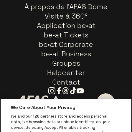
À propos de l'AFAS Dome
Visite à 360°
Application be•at
be•at Tickets
be•at Corporate
be•at Business
Groupes
Helpcenter
Contact
Instagram
Facebook
Threads
Tiktok
Youtube
We Care About Your Privacy
Visitez le site de AFAS Software logo
Visitez le site de Province
Visitez le s
We and our
128
partners store and access personal
data, like browsing data or unique identifiers, on your
Visitez le site de Europcar
device. Selecting Accept All enables tracking
Visitez le site d