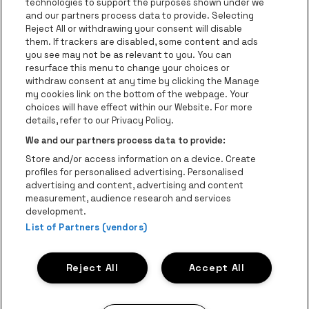
technologies to support the purposes shown under we
and our partners process data to provide. Selecting
Visitez le site de Red Bull
Reject All or withdrawing your consent will disable
Visitez le site de Coca-Cola
Visitez le si
them. If trackers are disabled, some content and ads
you see may not be as relevant to you. You can
resurface this menu to change your choices or
Visitez le site de Champagne Pommery
Visitez le site de Le l
withdraw consent at any time by clicking the Manage
my cookies link on the bottom of the webpage. Your
Visitez le site de Le logo Lillet e
Visitez le site d
choices will have effect within our Website. For more
AFAS Dome fait partie de
be•at
details, refer to our Privacy Policy.
AFAS Dome
We and our partners process data to provide:
Schijnpoortweg 119, 2170 Anvers
Store and/or access information on a device. Create
Be-At Venues
profiles for personalised advertising. Personalised
Schijnpoortweg 119, 2170 Anvers
advertising and content, advertising and content
BTW (BE) 0461.051.688 - RPR Antwerpen
measurement, audience research and services
BNP Paribas Fortis - IBAN: BE93 2200 4925 0067 - BIC:
development.
List of Partners (vendors)
GEBABEBB
© be•at - Tous droits réservés
Reject All
Accept All
Proclaimer
Cookies
Manage my cookies
Privacy
Conditions générales