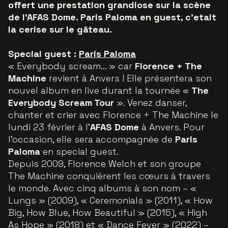
offert une prestation grandiose sur la scène
de l’AFAS Dome. Paris Paloma en guest, c’etait
la cerise sur le gâteau.
Special guest :
Paris Paloma
« Everybody scream... » car
Florence + The
Machine
revient à Anvers ! Elle présentera son
nouvel album en live durant la tournée «
The
Everybody Scream Tour
». Venez danser,
chanter et crier avec Florence + The Machine le
lundi 23 février à l'
AFAS Dome
à Anvers. Pour
l’occasion, elle sera accompagnée de
Paris
Paloma
en special guest.
Depuis 2009, Florence Welch et son groupe
The Machine conquièrent les cœurs à travers
le monde. Avec cinq albums à son nom – «
Lungs » (2009), « Ceremonials » (2011), « How
Big, How Blue, How Beautiful » (2015), « High
As Hope » (2018) et « Dance Fever » (2022) –