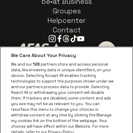
be•at Business
Groupes
Helpcenter
Contact
Instagram
Facebook
Threads
Tiktok
Youtube
We Care About Your Privacy
Visitez le site de AFAS Software logo
Visitez le site de Province
Visitez le s
We and our
128
partners store and access personal
data, like browsing data or unique identifiers, on your
Visitez le site de Europcar
device. Selecting Accept All enables tracking
Visitez le site d
technologies to support the purposes shown under we
and our partners process data to provide. Selecting
Visitez le site de Red Bull
Reject All or withdrawing your consent will disable
Visitez le site de Coca-Cola
Visitez le si
them. If trackers are disabled, some content and ads
you see may not be as relevant to you. You can
resurface this menu to change your choices or
Visitez le site de Champagne Pommery
Visitez le site de Le l
withdraw consent at any time by clicking the Manage
my cookies link on the bottom of the webpage. Your
Visitez le site de Le logo Lillet e
Visitez le site d
choices will have effect within our Website. For more
AFAS Dome fait partie de
be•at
details, refer to our Privacy Policy.