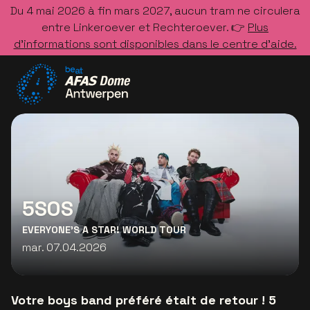
Du 4 mai 2026 à fin mars 2027, aucun tram ne circulera
entre Linkeroever et Rechteroever. 👉
Plus
d’informations sont disponibles dans le centre d’aide.
Allez à la page d'accueil
5SOS
EVERYONE’S A STAR! WORLD TOUR
mar. 07.04.2026
Votre boys band préféré était de retour ! 5