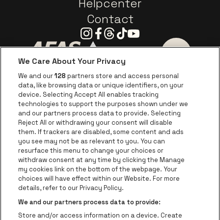
Helpcenter
Contact
Instagram
Facebook
Threads
Tiktok
Youtube
We Care About Your Privacy
Visitez le site de AFAS Software logo
Visitez le site de Province
Visitez le s
We and our
128
partners store and access personal
data, like browsing data or unique identifiers, on your
Visitez le site de Europcar
device. Selecting Accept All enables tracking
Visitez le site d
technologies to support the purposes shown under we
and our partners process data to provide. Selecting
Visitez le site de Red Bull
Reject All or withdrawing your consent will disable
Visitez le site de Coca-Cola
Visitez le si
them. If trackers are disabled, some content and ads
you see may not be as relevant to you. You can
resurface this menu to change your choices or
Visitez le site de Champagne Pommery
Visitez le site de Le l
withdraw consent at any time by clicking the Manage
my cookies link on the bottom of the webpage. Your
Visitez le site de Le logo Lillet e
Visitez le site d
choices will have effect within our Website. For more
AFAS Dome fait partie de
be•at
details, refer to our Privacy Policy.
AFAS Dome
We and our partners process data to provide:
Schijnpoortweg 119, 2170 Anvers
Store and/or access information on a device. Create
Be-At Venues