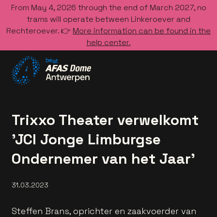
From May 4, 2026 through the end of March 2027, no
trams will operate between Linkeroever and
Rechteroever. 👉
More information can be found in the
help center.
Go to the homepage
Trixxo Theater verwelkomt
'JCI Jonge Limburgse
Ondernemer van het Jaar'
31.03.2023
Steffen Brans, oprichter en zaakvoerder van