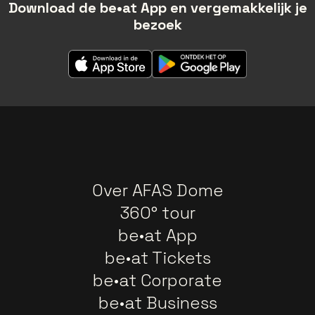
Download de be•at App en vergemakkelijk je
bezoek
Over AFAS Dome
360° tour
be•at App
be•at Tickets
be•at Corporate
be•at Business