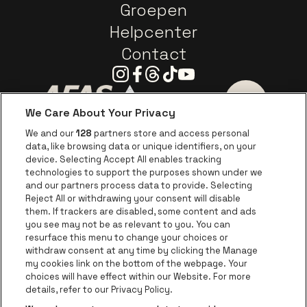
Groepen
Helpcenter
Contact
Instagram
Facebook
Threads
Tiktok
Youtube
We Care About Your Privacy
Ga naar de website van AFAS Software logo
Ga naar de website van P
Ga naar de 
We and our
128
partners store and access personal
data, like browsing data or unique identifiers, on your
Ga naar de website van Europcar
device. Selecting Accept All enables tracking
Ga naar de webs
technologies to support the purposes shown under we
and our partners process data to provide. Selecting
Ga naar de website van Re
Reject All or withdrawing your consent will disable
Ga naar de website van Coca-Cola
Ga naar de 
them. If trackers are disabled, some content and ads
you see may not be as relevant to you. You can
resurface this menu to change your choices or
Ga naar de website van Champagne Pomm
Ga naar de website van
withdraw consent at any time by clicking the Manage
my cookies link on the bottom of the webpage. Your
Ga naar de website van Het logo v
Ga naar de webs
choices will have effect within our Website. For more
AFAS Dome is een deel van
be•at
details, refer to our Privacy Policy.
AFAS Dome